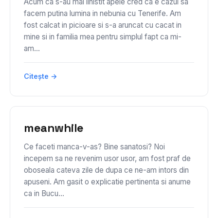
Acum ca s-au mai linistit apele cred ca e cazul sa
facem putina lumina in nebunia cu Tenerife. Am
fost calcat in picioare si s-a aruncat cu cacat in
mine si in familia mea pentru simplul fapt ca mi-
am...
Citește →
meanwhile
Ce faceti manca-v-as? Bine sanatosi? Noi
incepem sa ne revenim usor usor, am fost praf de
oboseala cateva zile de dupa ce ne-am intors din
apuseni. Am gasit o explicatie pertinenta si anume
ca in Bucu...