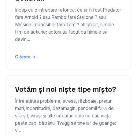
Incep cu o intrebare retorica: ce ar fi fost Predator
fara Arnold ? sau Rambo fara Stallone ? sau
Mission Impossible fara Tom ? ati ghicit, simple
film de actiune; actorii au facut ca filmele sa
devin...
Citește →
Votăm și noi niște tipe mișto?
Între atâtea probleme, stress, războaie, prețuri
mari, incertitudini, dezamagiri, pandemii fără de
sfârșit, viruși și alte căcaturi care ne dau viața
peste cap, bătrânul Twigg se ține iar de goange:
v...