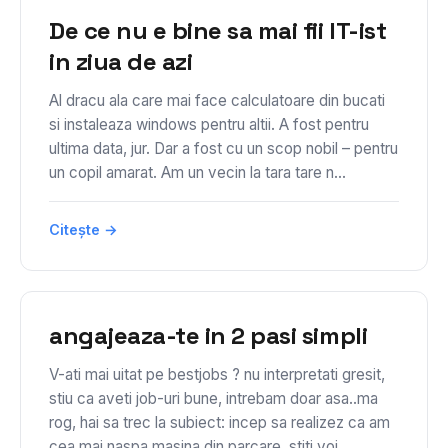
De ce nu e bine sa mai fii IT-ist
in ziua de azi
Al dracu ala care mai face calculatoare din bucati
si instaleaza windows pentru altii. A fost pentru
ultima data, jur. Dar a fost cu un scop nobil – pentru
un copil amarat. Am un vecin la tara tare n...
Citește →
angajeaza-te in 2 pasi simpli
V-ati mai uitat pe bestjobs ? nu interpretati gresit,
stiu ca aveti job-uri bune, intrebam doar asa..ma
rog, hai sa trec la subiect: incep sa realizez ca am
cea mai naspa masina din parcare, stiti voi...