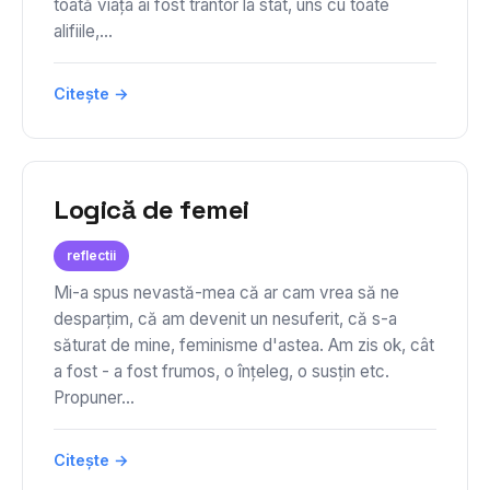
toată viața ai fost trântor la stat, uns cu toate
alifiile,...
Citește →
Logică de femei
reflectii
Mi-a spus nevastă-mea că ar cam vrea să ne
desparțim, că am devenit un nesuferit, că s-a
săturat de mine, feminisme d'astea. Am zis ok, cât
a fost - a fost frumos, o înțeleg, o susțin etc.
Propuner...
Citește →