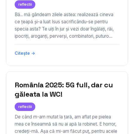
reflectii
Bă.. mă gândeam zilele astea: realizează cineva
ce țeapă și-a luat Isus sacrificându-se pentru
specia asta? Te uiți în jur și vezi doar îngălați, răi,
ipocriți, aroganți, perverși, combinatori, puturo...
Citește →
România 2025: 5G full, dar cu
găleata la WC!
reflectii
De când m-am mutat la țară, am aflat pe pielea
mea ce înseamnă să nu ai apă la robinet. E horror,
credeți-mă. Așa că mi-am făcut puț, pentru acele