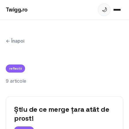
Twigg.ro
🌙
← Înapoi
reflectii
9 articole
Știu de ce merge țara atât de
prost!