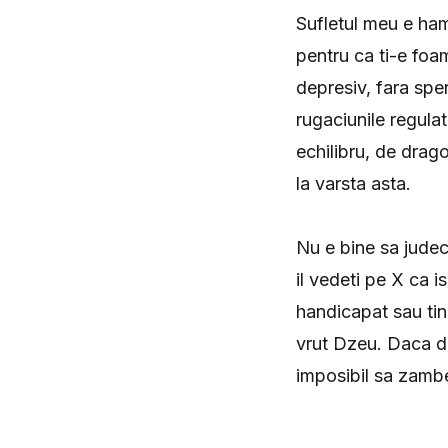
Sufletul meu e ha
pentru ca ti-e foa
depresiv, fara spe
rugaciunile regula
echilibru, de drago
la varsta asta.
Nu e bine sa judeci
il vedeti pe X ca i
handicapat sau tine
vrut Dzeu. Daca de
imposibil sa zambe