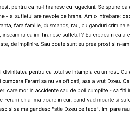
mesit pentru ca nu-l hranesc cu rugaciuni. Se spune c
me - si sufletul are nevoie de hrana. Am o intrebare: da
ranta, fara familie, dusmanos, rau, cu ganduri criminale
t, inseamna ca imi hranesc sufletul ? Eu credeam ca ar
ste, de implinire. Sau poate sunt eu prea prost si n-am 
 divinitatea pentru ca totul se intampla cu un rost. Cu 
si cumpara Ferarri sa nu va ofticati, asa a vrut Dzeu. C
ri care mor in accidente sau de boli cumplite - sa fiti i
 Ferarri chiar ma doare in cur, cand vad moarte si sufer
sc si sa ma gandesc "stie Dzeu ce face". Imi pare rau 