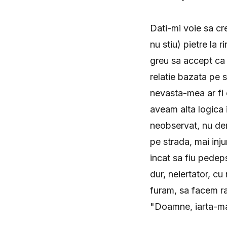
Dati-mi voie sa cr
nu stiu) pietre la 
greu sa accept ca 
relatie bazata pe 
nevasta-mea ar fi 
aveam alta logica i
neobservat, nu der
pe strada, mai inju
incat sa fiu pedep
dur, neiertator, cu
furam, sa facem ra
"Doamne, iarta-ma p