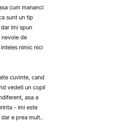
a asa cum mananci
ca sunt un tip
 dar imi spun
e nevoie de
inteles nimic nici
alte cuvinte, cand
and vedeti un copil
ndiferent, asa a
inta - imi este
dar e prea mult..