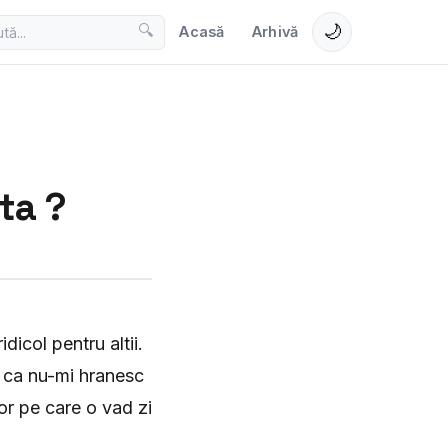
🌙
🔍
Acasă
Arhivă
ta ?
dicol pentru altii.
u ca nu-mi hranesc
or pe care o vad zi