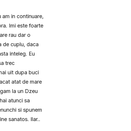
 am in continuare,
ora. Imi este foarte
are rau dar o
ta de cuplu, daca
sta inteleg. Eu
sa trec
ai uit dupa buci
pacat atat de mare
rugam la un Dzeu
 hai atunci sa
genunchi si spunem
ne sanatos. Ilar..