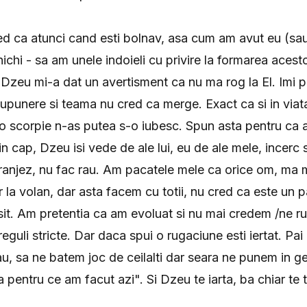
ed ca atunci cand esti bolnav, asa cum am avut eu (sau
rinichi - sa am unele indoieli cu privire la formarea acest
Dzeu mi-a dat un avertisment ca nu ma rog la El. Imi p
supunere si teama nu cred ca merge. Exact ca si in via
o scorpie n-as putea s-o iubesc. Spun asta pentru ca a
n cap, Dzeu isi vede de ale lui, eu de ale mele, incerc 
anjez, nu fac rau. Am pacatele mele ca orice om, ma m
r la volan, dar asta facem cu totii, nu cred ca este un 
sit. Am pretentia ca am evoluat si nu mai credem /ne 
 reguli stricte. Dar daca spui o rugaciune esti iertat. Pai
u, sa ne batem joc de ceilalti dar seara ne punem in 
entru ce am facut azi". Si Dzeu te iarta, ba chiar te ti