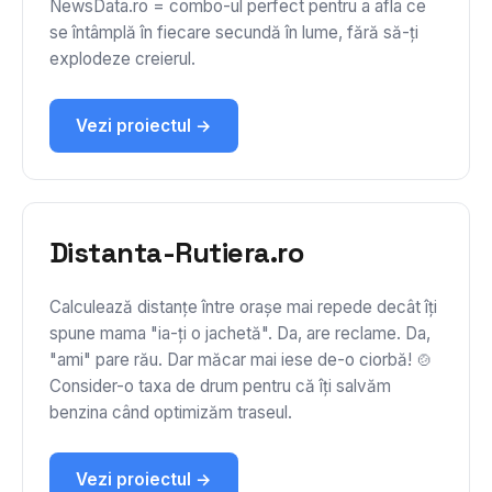
NewsData.ro = combo-ul perfect pentru a afla ce
se întâmplă în fiecare secundă în lume, fără să-ți
explodeze creierul.
Vezi proiectul →
Distanta-Rutiera.ro
Calculează distanțe între orașe mai repede decât îți
spune mama "ia-ți o jachetă". Da, are reclame. Da,
"ami" pare rău. Dar măcar mai iese de-o ciorbă! 🍲
Consider-o taxa de drum pentru că îți salvăm
benzina când optimizăm traseul.
Vezi proiectul →