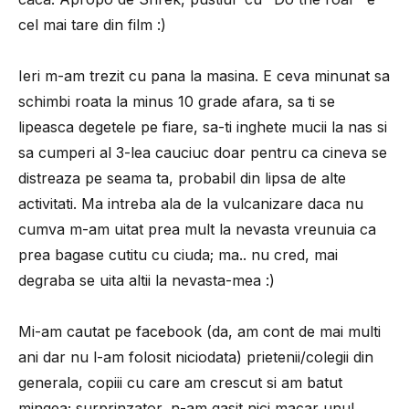
cel mai tare din film :)
Ieri m-am trezit cu pana la masina. E ceva minunat sa
schimbi roata la minus 10 grade afara, sa ti se
lipeasca degetele pe fiare, sa-ti inghete mucii la nas si
sa cumperi al 3-lea cauciuc doar pentru ca cineva se
distreaza pe seama ta, probabil din lipsa de alte
activitati. Ma intreba ala de la vulcanizare daca nu
cumva m-am uitat prea mult la nevasta vreunuia ca
prea bagase cutitu cu ciuda; ma.. nu cred, mai
degraba se uita altii la nevasta-mea :)
Mi-am cautat pe facebook (da, am cont de mai multi
ani dar nu l-am folosit niciodata) prietenii/colegii din
generala, copiii cu care am crescut si am batut
mingea; surprinzator, n-am gasit nici macar unul..