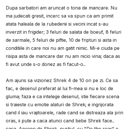
Dupa sarbatori am aruncat o tona de mancare. Nu
ma judecati gresit, incerc sa va spun ca am primit
atata haleala de la rubedenii si vecini incat s-au
inverzit in frigider; 3 feluri de salata de boeuf, 8 feluri
de sarmale, 5 feluri de piftie, 10 de fripturi si asta in
conditiile in care noi nu am gatit nimic. Mi-e ciuda pe
risipa asta de mancare dar nu am nicio vina; daca as
fi avut unde s-o donez as fi facut-o..
Am ajuns sa vizionez Shrek 4 de 10 ori pe zi. Ce sa
fac, e desenul preferat al lui fi-mea si nu e loc de
gluma; faza e ca intelege desenul, stie fiecare scena
si traieste cu emotie alaturi de Shrek; e ingrijorata
cand il iau vrajitoarele, rade cand se distreaza ala prin
oras, ii pute a caca atunci cand bebe Shrek face..
caca. Apropo de Shrek, pustiul cu "Do the roar" e