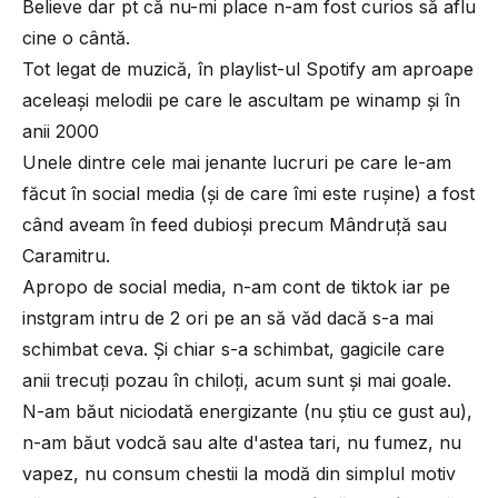
Believe dar pt că nu-mi place n-am fost curios să aflu
cine o cântă.
Tot legat de muzică, în playlist-ul Spotify am aproape
aceleași melodii pe care le ascultam pe winamp și în
anii 2000
Unele dintre cele mai jenante lucruri pe care le-am
făcut în social media (și de care îmi este rușine) a fost
când aveam în feed dubioși precum Mândruță sau
Caramitru.
Apropo de social media, n-am cont de tiktok iar pe
instgram intru de 2 ori pe an să văd dacă s-a mai
schimbat ceva. Și chiar s-a schimbat, gagicile care
anii trecuți pozau în chiloți, acum sunt și mai goale.
N-am băut niciodată energizante (nu știu ce gust au),
n-am băut vodcă sau alte d'astea tari, nu fumez, nu
vapez, nu consum chestii la modă din simplul motiv