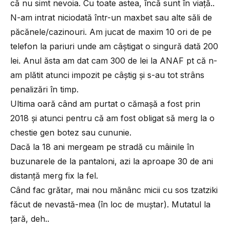
că nu simt nevoia. Cu toate astea, încă sunt în viață..
N-am intrat niciodată într-un maxbet sau alte săli de
păcănele/cazinouri. Am jucat de maxim 10 ori de pe
telefon la pariuri unde am câștigat o singură dată 200
lei. Anul ăsta am dat cam 300 de lei la ANAF pt că n-
am plătit atunci impozit pe câștig și s-au tot strâns
penalizări în timp.
Ultima oară când am purtat o cămașă a fost prin
2018 și atunci pentru că am fost obligat să merg la o
chestie gen botez sau cununie.
Dacă la 18 ani mergeam pe stradă cu mâinile în
buzunarele de la pantaloni, azi la aproape 30 de ani
distanță merg fix la fel.
Când fac grătar, mai nou mănânc micii cu sos tzatziki
făcut de nevastă-mea (în loc de muștar). Mutatul la
țară, deh..