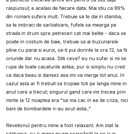
raspunsul; e acelasi de fiecare data. Mai stiu ca 99%
din romani sufera mult. Trebuie sa te dai in stamba,
sa te imbraci de sarbatoare, fufele sa mearga pe
strada in drum spre petreceri cat mai belite - daca se
poate in costum de baie, trebuie sa ai buzunarele
pline cu parai si euroi, sa-ti pui dorinte la ora 12, sa fii
oriunde dar nu acasa. Stiti ceva? eu nu sufar si mi se
rupe de toate cacaturile astea, pur si simplu nu cred
ca daca beau si dansez asa imi va merge tot anul. In
cazul asta ar fi trebuit sa tropaie toti pe langa mine in
anul care a trecut; singurul gand care imi trecea prin
minte la 12 noaptea era "sa ma cac in ea de criza, nici
bani de bombardele n-au avut astia.."
Revelionul pentru mine a fost relaxant. Am stat la
caldurica, cu o mana m-am scarpânăt la oo si in