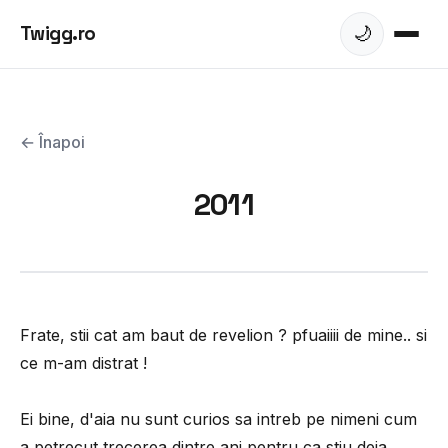
Twigg.ro
🌙
← Înapoi
2011
Frate, stii cat am baut de revelion ? pfuaiiii de mine.. si
ce m-am distrat !
Ei bine, d'aia nu sunt curios sa intreb pe nimeni cum
a petrecut trecerea dintre ani pentru ca stiu deja