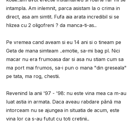
intampla. Am inlemnit, parca asistam la o crima in
direct, asa am simtit. Fufa aia arata incredibil si se
hlizea cu 2 oligofreni ? da manca-ti-as..
Pe vremea cand aveam si eu 14 ani si o tineam pe
Geta de mana simteam ..emotie, sa-mi bag pl. Nici
macar nu era frumoasa dar si asa nu stiam cum sa
ma port mai frumos, sa-i pun o mana "din greseala"
pe tata, ma rog, chestii.
Revenind la anii '97 - '98: nu este vina mea ca m-au
luat astia in armata. Daca aveau rabdare până ma
intorceam nu se ajungea in situatia de acum, este
vina lor ca s-au futut cu toti cretinii..