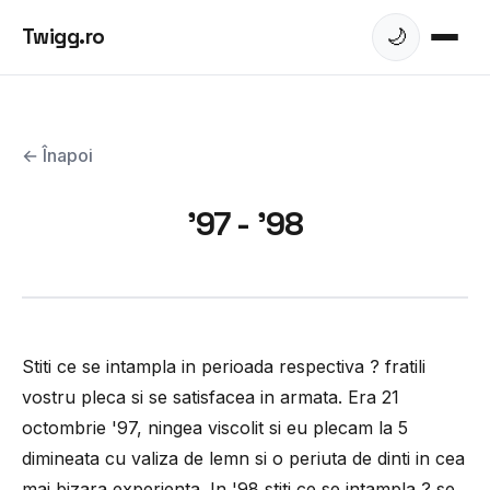
Twigg.ro
🌙
← Înapoi
'97 - '98
Stiti ce se intampla in perioada respectiva ? fratili
vostru pleca si se satisfacea in armata. Era 21
octombrie '97, ningea viscolit si eu plecam la 5
dimineata cu valiza de lemn si o periuta de dinti in cea
mai bizara experienta. In '98 stiti ce se intampla ? se