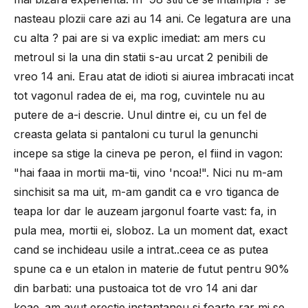
nasteau plozii care azi au 14 ani. Ce legatura are una
cu alta ? pai are si va explic imediat: am mers cu
metroul si la una din statii s-au urcat 2 penibili de
vreo 14 ani. Erau atat de idioti si aiurea imbracati incat
tot vagonul radea de ei, ma rog, cuvintele nu au
putere de a-i descrie. Unul dintre ei, cu un fel de
creasta gelata si pantaloni cu turul la genunchi
incepe sa stige la cineva pe peron, el fiind in vagon:
"hai faaa in mortii ma-tii, vino 'ncoa!". Nici nu m-am
sinchisit sa ma uit, m-am gandit ca e vro tiganca de
teapa lor dar le auzeam jargonul foarte vast: fa, in
pula mea, mortii ei, sloboz. La un moment dat, exact
cand se inchideau usile a intrat..ceea ce as putea
spune ca e un etalon in materie de futut pentru 90%
din barbati: una pustoaica tot de vro 14 ani dar
koae..am avut erectie instantaneu si foarte rar mi se