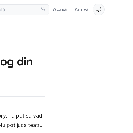
🌙
🔍
Acasă
Arhivă
log din
ory, nu pot sa vad
Nu pot juca teatru