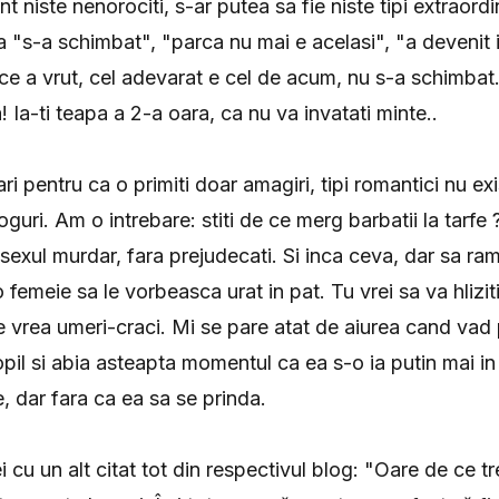
 niste nenorociti, s-ar putea sa fie niste tipi extraord
a "s-a schimbat", "parca nu mai e acelasi", "a devenit i
 ce a vrut, cel adevarat e cel de acum, nu s-a schimbat
! Ia-ti teapa a 2-a oara, ca nu va invatati minte..
ri pentru ca o primiti doar amagiri, tipi romantici nu exi
loguri. Am o intrebare: stiti de ce merg barbatii la tarfe
 sexul murdar, fara prejudecati. Si inca ceva, dar sa ra
 femeie sa le vorbeasca urat in pat. Tu vrei sa va hliziti
ele vrea umeri-craci. Mi se pare atat de aiurea cand vad
il si abia asteapta momentul ca ea s-o ia putin mai in 
, dar fara ca ea sa se prinda.
i cu un alt citat tot din respectivul blog: "Oare de ce 