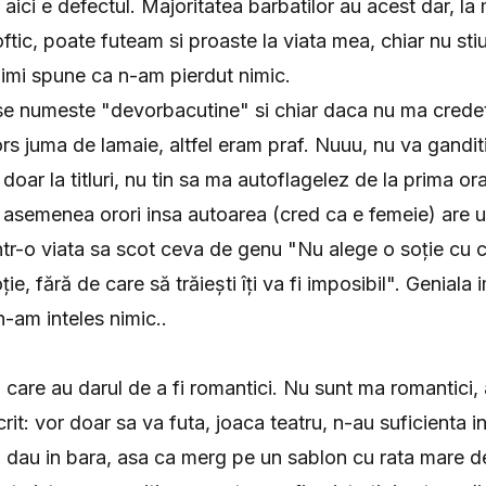
ici e defectul. Majoritatea barbatilor au acest dar, la 
 oftic, poate futeam si proaste la viata mea, chiar nu sti
imi spune ca n-am pierdut nimic.
 se numeste "devorbacutine" si chiar daca nu ma crede
ors juma de lamaie, altfel eram praf. Nuuu, nu va gandit
doar la titluri, nu tin sa ma autoflagelez de la prima or
i asemenea orori insa autoarea (cred ca e femeie) are un
 intr-o viata sa scot ceva de genu "Nu alege o soție cu 
ție, fără de care să trăiești îți va fi imposibil". Geniala
n-am inteles nimic..
 care au darul de a fi romantici. Nu sunt ma romantici,
it: vor doar sa va futa, joaca teatru, n-au suficienta in
-o dau in bara, asa ca merg pe un sablon cu rata mare 