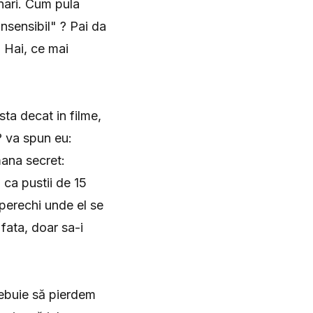
inari. Cum pula
nsensibil" ? Pai da
. Hai, ce mai
sta decat in filme,
 ? va spun eu:
mana secret:
 ca pustii de 15
 perechi unde el se
fata, doar sa-i
trebuie să pierdem