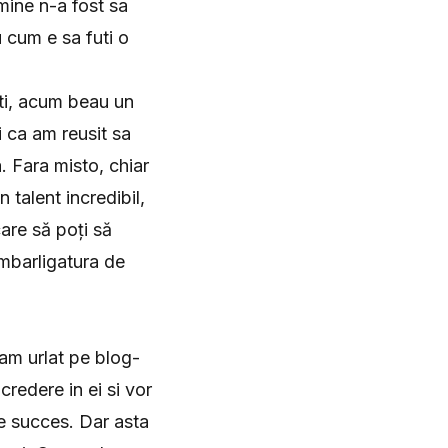
mine n-a fost sa
u cum e sa futi o
ti, acum beau un
i ca am reusit sa
a. Fara misto, chiar
 talent incredibil,
care să poți să
 imbarligatura de
 am urlat pe blog-
credere in ei si vor
de succes. Dar asta