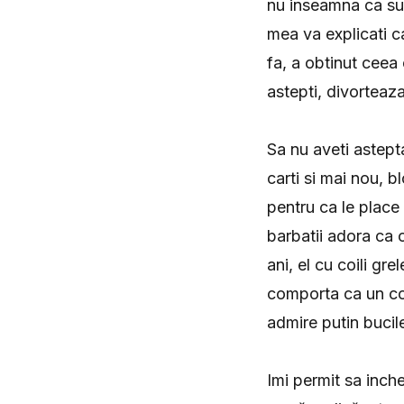
nu inseamna ca sunt
mea va explicati c
fa, a obtinut ceea
astepti, divorteaza
Sa nu aveti astepta
carti si mai nou, b
pentru ca le place
barbatii adora ca o
ani, el cu coili gr
comporta ca un cop
admire putin bucile
Imi permit sa inche