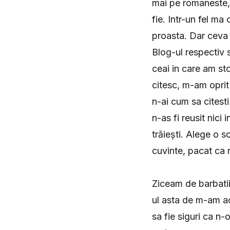
mai pe romaneste, a
fie. Intr-un fel ma
proasta. Dar ceva 
Blog-ul respectiv
ceai in care am st
citesc, m-am oprit 
n-ai cum sa citest
n-as fi reusit nici
trăiești. Alege o so
cuvinte, pacat ca 
Ziceam de barbatii
ul asta de m-am acr
sa fie siguri ca n