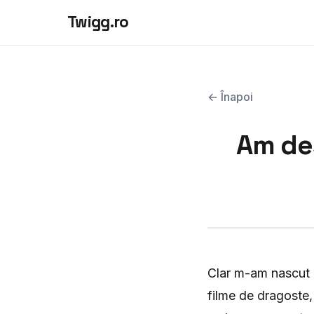
Twigg.ro
← Înapoi
Am des
Clar m-am nascut d
filme de dragoste,