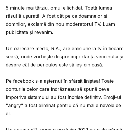
5 minute mai târziu, omul e lichidat. Toată lumea
răsuflă ușurată. A fost cât pe ce doamnelor și
domnilor, exclamă din nou moderatorul TV. Luăm
publicitate și revenim.
Un oarecare medic, R.A., are emisiune la tv în fiecare
seară, unde vorbește despre importanța vaccinului și
despre cât de periculos este să ieși din casă.
Pe facebook s-a așternut în sfârșit liniștea! Toate
conturile celor care îndrăzneau să spună ceva
împotriva sistemului au fost închise definitiv. Emoji-ul
"angry" a fost eliminat pentru că nu mai e nevoie de
el.
Un anume V.R. pune o poză din 2022 cu niște părinți