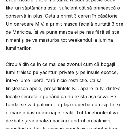
like-uri săptămâna asta, suficient cât să primească o
conservă în plus. Geta a primit 3 cereri în căsătorie.
Un oarecare M.V. a primit masca facială purtată 3 ore
de Maricica. Își va pune masca ei pe nas fără să știe
nimeni și se va masturba tot weekendul la lumina
lumânărilor.
Circulă din ce în ce mai des zvonul cum că bogații
lumii trăiesc pe yachturi private și pe insule exotice,
într-o lume liberă, fără nicio restricție. Ca să
liniștească apele, președintele K.I. apare la tv, dintr-o
locație secretă, spunând că nu există așa ceva. Pe
fundal se văd palmieri, o plajă superbă cu nisip fin și
o mare albastră aproape ireală. Tot facebook-ul va
dezbate și va analiza background-ul cu palmieri,
ajungând cu toții la aceeași concluzie: e photoshop.