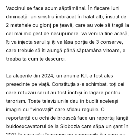
Vaccinul se face acum săptămânal. În fiecare luni
dimineață, un sinistru îmbrăcat în halat alb, însoțit de
2 matahale cu glonț pe țeavă, care au voie să tragă la
cel mai mic gest de nesupunere, va veni la tine acasă,
îți va injecta serul și îți va lăsa porția de 3 conserve,
care trebuie să îți ajungă până săptămâna viitoare, e
treaba ta cum te descurci.
La alegerile din 2024, un anume K.I. a fost ales
președinte pe viață. Constituția s-a schimbat, toți cei
care refuzau serul au fost închiși în lagare pentru
terorism. Toate televiziunile dau în buclă aceleași
imagini cu "vinovații" care sfidau regulile. O
reporteriță cu ochi de broască face un reportaj lângă
buldoexcavatorul de la Slobozia care săpa un șanț în
2021 în care să-i îngroape pe nenorociții ăia care nu