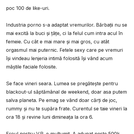
poc 100 de like-uri.
Industria porno s-a adaptat vremurilor. Bărbații nu se
mai excită la buci și țâțe, ci la felul cum intra acul în
femeie. Cu cât e mai mare și mai gros, cu atât
orgasmul mai puternic. Fetele sexy care pe vremuri
își vindeau lenjeria intimă folosită își vând acum
măștile faciale folosite.
Se face vineri seara. Lumea se pregătește pentru
blackout-ul săptămânal de weekend, doar asa putem
salva planeta. Pe emag se vând doar cărți de joc,
rummy și nu te supăra frate. Curentul se taie vineri la
ora 18 și revine luni dimineața la ora 6.
Eroul nostru V.R. e mulțumit. A adunat peste 500k