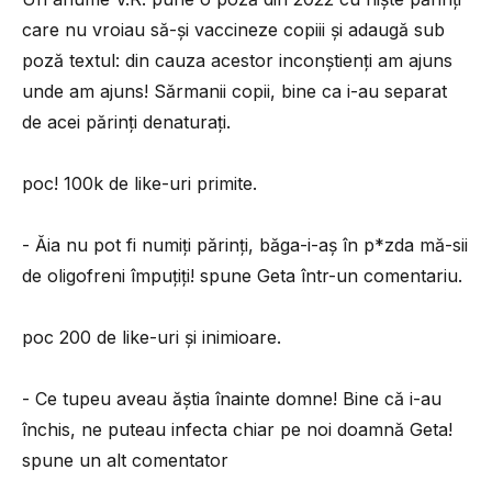
care nu vroiau să-și vaccineze copiii și adaugă sub
poză textul: din cauza acestor inconștienți am ajuns
unde am ajuns! Sărmanii copii, bine ca i-au separat
de acei părinți denaturați.
poc! 100k de like-uri primite.
- Ăia nu pot fi numiți părinți, băga-i-aș în p*zda mă-sii
de oligofreni împuțiți! spune Geta într-un comentariu.
poc 200 de like-uri și inimioare.
- Ce tupeu aveau ăștia înainte domne! Bine că i-au
închis, ne puteau infecta chiar pe noi doamnă Geta!
spune un alt comentator