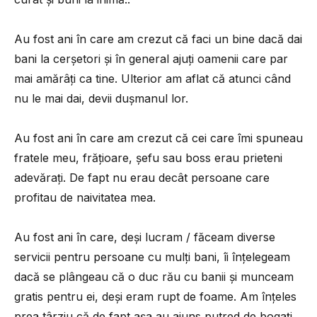
Au fost ani în care am crezut că faci un bine dacă dai
bani la cerșetori și în general ajuți oamenii care par
mai amărâți ca tine. Ulterior am aflat că atunci când
nu le mai dai, devii dușmanul lor.
Au fost ani în care am crezut că cei care îmi spuneau
fratele meu, frățioare, șefu sau boss erau prieteni
adevărați. De fapt nu erau decât persoane care
profitau de naivitatea mea.
Au fost ani în care, deși lucram / făceam diverse
servicii pentru persoane cu mulți bani, îi înțelegeam
dacă se plângeau că o duc rău cu banii și munceam
gratis pentru ei, deși eram rupt de foame. Am înțeles
prea târziu că de fapt așa au ajuns putred de bogați..