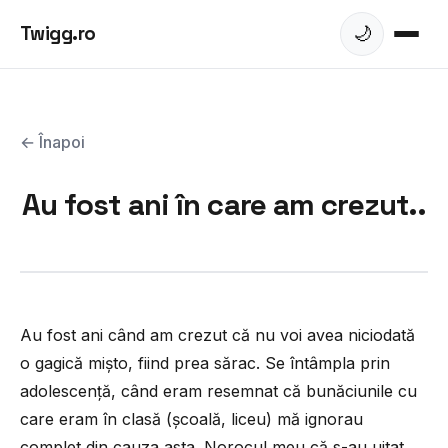
Twigg.ro
🌙
← Înapoi
Au fost ani în care am crezut..
Au fost ani când am crezut că nu voi avea niciodată
o gagică mișto, fiind prea sărac. Se întâmpla prin
adolescență, când eram resemnat că bunăciunile cu
care eram în clasă (școală, liceu) mă ignorau
complet din cauza asta. Norocul meu că s-au uitat