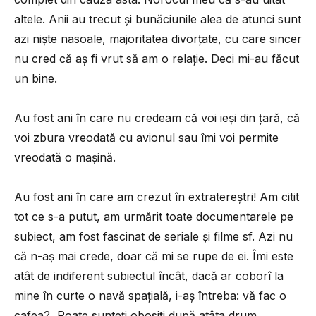
altele. Anii au trecut și bunăciunile alea de atunci sunt
azi niște nasoale, majoritatea divorțate, cu care sincer
nu cred că aș fi vrut să am o relație. Deci mi-au făcut
un bine.
Au fost ani în care nu credeam că voi ieși din țară, că
voi zbura vreodată cu avionul sau îmi voi permite
vreodată o mașină.
Au fost ani în care am crezut în extratereștri! Am citit
tot ce s-a putut, am urmărit toate documentarele pe
subiect, am fost fascinat de seriale și filme sf. Azi nu
că n-aș mai crede, doar că mi se rupe de ei. Îmi este
atât de indiferent subiectul încât, dacă ar coborî la
mine în curte o navă spațială, i-aș întreba: vă fac o
cafea? Poate sunteți obosiți după atâta drum..