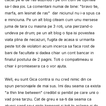
sa-l dea jos. La comentarii numai de bine: "bravo tie,
marfa, am lesinat de ras" dar niciunul nu i-a spus ca
e minciuna. Pe un alt blog citeam cum unu mersese
juma de tara cu masina pe 3 roti, una pierzand-o
undeva pe drum; pe un alt blog o tipa isi povestea
viata plina de necazuri, fugita de acasa si urmarita
peste tot de violatori acum incerca sa faca rost de
bani de facultate si dadea chiar un cont bancar in
finalul postului de 2 pagini. Toti o compatimeau si
chiar ii promisesera ca o vor ajuta.
Well, eu sunt Gica contra si nu cred nimic din ce
spun personajele de mai sus. Imi dau seama ca exista
"a thin line between" credibil si penibil pe care unii o
vad prea tarziu. Cat de greu e sa-ti dai seama ca
atunci cand spui niste tampenii si toti te aclama ei de