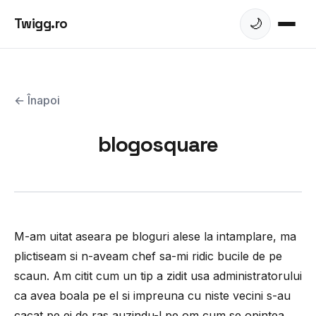
Twigg.ro
🌙
← Înapoi
blogosquare
M-am uitat aseara pe bloguri alese la intamplare, ma
plictiseam si n-aveam chef sa-mi ridic bucile de pe
scaun. Am citit cum un tip a zidit usa administratorului
ca avea boala pe el si impreuna cu niste vecini s-au
cacat pe ei de ras auzindu-l pe om cum se opintea