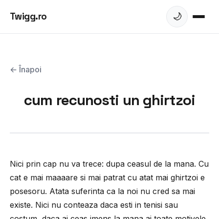
Twigg.ro
🌙
← Înapoi
cum recunosti un ghirtzoi
Nici prin cap nu va trece: dupa ceasul de la mana. Cu
cat e mai maaaare si mai patrat cu atat mai ghirtzoi e
posesoru. Atata suferinta ca la noi nu cred sa mai
existe. Nici nu conteaza daca esti in tenisi sau
costum, daca ai ceas imens la mana ai toate motivele