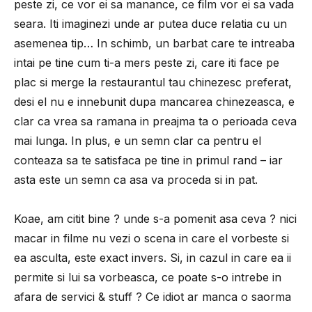
peste zi, ce vor ei sa manance, ce film vor ei sa vada
seara. Iti imaginezi unde ar putea duce relatia cu un
asemenea tip… In schimb, un barbat care te intreaba
intai pe tine cum ti-a mers peste zi, care iti face pe
plac si merge la restaurantul tau chinezesc preferat,
desi el nu e innebunit dupa mancarea chinezeasca, e
clar ca vrea sa ramana in preajma ta o perioada ceva
mai lunga. In plus, e un semn clar ca pentru el
conteaza sa te satisfaca pe tine in primul rand – iar
asta este un semn ca asa va proceda si in pat.
Koae, am citit bine ? unde s-a pomenit asa ceva ? nici
macar in filme nu vezi o scena in care el vorbeste si
ea asculta, este exact invers. Si, in cazul in care ea ii
permite si lui sa vorbeasca, ce poate s-o intrebe in
afara de servici & stuff ? Ce idiot ar manca o saorma