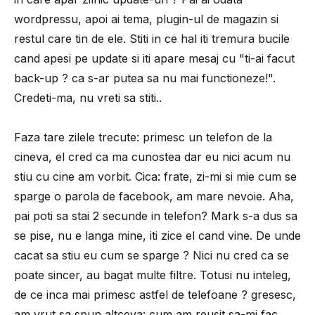
wordpressu, apoi ai tema, plugin-ul de magazin si
restul care tin de ele. Stiti in ce hal iti tremura bucile
cand apesi pe update si iti apare mesaj cu "ti-ai facut
back-up ? ca s-ar putea sa nu mai functioneze!".
Credeti-ma, nu vreti sa stiti..
Faza tare zilele trecute: primesc un telefon de la
cineva, el cred ca ma cunostea dar eu nici acum nu
stiu cu cine am vorbit. Cica: frate, zi-mi si mie cum se
sparge o parola de facebook, am mare nevoie. Aha,
pai poti sa stai 2 secunde in telefon? Mark s-a dus sa
se pise, nu e langa mine, iti zice el cand vine. De unde
cacat sa stiu eu cum se sparge ? Nici nu cred ca se
poate sincer, au bagat multe filtre. Totusi nu inteleg,
de ce inca mai primesc astfel de telefoane ? gresesc,
am vrut sa spun altceva: cum am reusit sa-mi fac