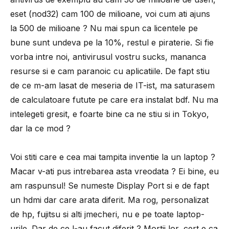
eset (nod32) cam 100 de milioane, voi cum ati ajuns
la 500 de milioane ? Nu mai spun ca licentele pe
bune sunt undeva pe la 10%, restul e piraterie. Si fie
vorba intre noi, antivirusul vostru sucks, mananca
resurse si e cam paranoic cu aplicatiile. De fapt stiu
de ce m-am lasat de meseria de IT-ist, ma saturasem
de calculatoare futute pe care era instalat bdf. Nu ma
intelegeti gresit, e foarte bine ca ne stiu si in Tokyo,
dar la ce mod ?
Voi stiti care e cea mai tampita inventie la un laptop ?
Macar v-ati pus intrebarea asta vreodata ? Ei bine, eu
am raspunsul! Se numeste Display Port si e de fapt
un hdmi dar care arata diferit. Ma rog, personalizat
de hp, fujitsu si alti jmecheri, nu e pe toate laptop-
urile. Dar de ce l-au facut diferit ? Mortii lor, cert e ca