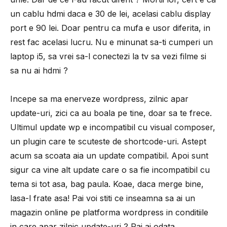
un cablu hdmi daca e 30 de lei, acelasi cablu display
port e 90 lei. Doar pentru ca mufa e usor diferita, in
rest fac acelasi lucru. Nu e minunat sa-ti cumperi un
laptop i5, sa vrei sa-l conectezi la tv sa vezi filme si
sa nu ai hdmi ?
Incepe sa ma enerveze wordpress, zilnic apar
update-uri, zici ca au boala pe tine, doar sa te frece.
Ultimul update wp e incompatibil cu visual composer,
un plugin care te scuteste de shortcode-uri. Astept
acum sa scoata aia un update compatibil. Apoi sunt
sigur ca vine alt update care o sa fie incompatibil cu
tema si tot asa, bag paula. Koae, daca merge bine,
lasa-l frate asa! Pai voi stiti ce inseamna sa ai un
magazin online pe platforma wordpress in conditiile
in care apar zilnic update-uri ? Pai ai odata