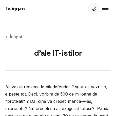
Twigg.ro
🌙
← Înapoi
d'ale IT-istilor
Ati vazut reclama la bitedefender ? sgur ati vazut-o,
e peste tot. Deci, vorbim de 500 de milioane de
"protejati" ? Da' cine va credeti manca-v-as,
microsoft ? Nu credeti ca ati exagerat totusi ? Panda
antivirus de exemplu au cam 30 de milioane de useri,