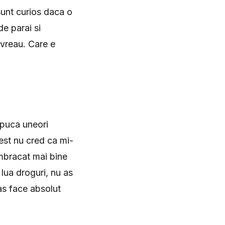
sunt curios daca o
de parai si
 vreau. Care e
apuca uneori
est nu cred ca mi-
imbracat mai bine
lua droguri, nu as
as face absolut