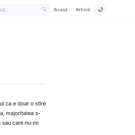
🌙
🔍
Acasă
Arhivă
l ca e doar o stire
a, majoritatea s-
iu sau care nu-mi