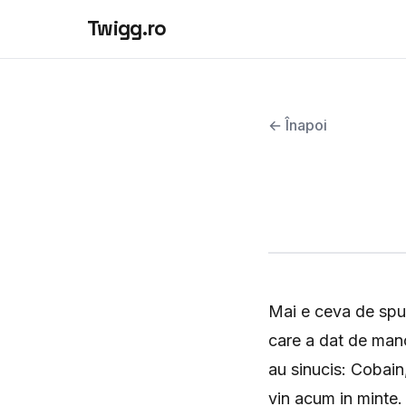
Twigg.ro
← Înapoi
Mai e ceva de spus
care a dat de manca
au sinucis: Cobain,
vin acum in minte.