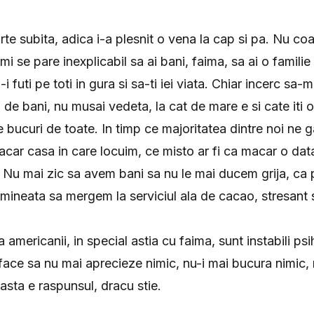
e subita, adica i-a plesnit o vena la cap si pa. Nu coai
 mi se pare inexplicabil sa ai bani, faima, sa ai o familie
-i futi pe toti in gura si sa-ti iei viata. Chiar incerc s
n de bani, nu musai vedeta, la cat de mare e si cate iti o
te bucuri de toate. In timp ce majoritatea dintre noi ne
acar casa in care locuim, ce misto ar fi ca macar o dat
 Nu mai zic sa avem bani sa nu le mai ducem grija, ca 
imineata sa mergem la serviciul ala de cacao, stresant si
ca americanii, in special astia cu faima, sunt instabili ps
 face sa nu mai aprecieze nimic, nu-i mai bucura nimic, 
asta e raspunsul, dracu stie.