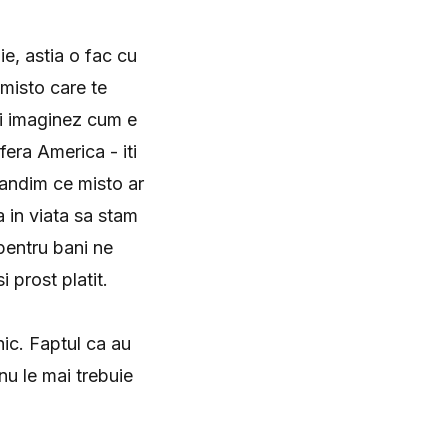
e, astia o fac cu
 misto care te
a-mi imaginez cum e
fera America - iti
 gandim ce misto ar
a in viata sa stam
pentru bani ne
 prost platit.
ihic. Faptul ca au
nu le mai trebuie