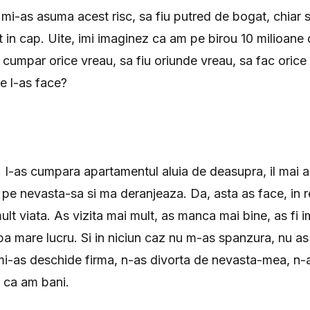
 mi-as asuma acest risc, sa fiu putred de bogat, chiar 
t in cap. Uite, imi imaginez ca am pe birou 10 milioane 
i cumpar orice vreau, sa fiu oriunde vreau, sa fac orice
re l-as face?
 I-as cumpara apartamentul aluia de deasupra, il mai 
 pe nevasta-sa si ma deranjeaza. Da, asta as face, in r
lt viata. As vizita mai mult, as manca mai bine, as fi 
ba mare lucru. Si in niciun caz nu m-as spanzura, nu as 
u mi-as deschide firma, n-as divorta de nevasta-mea, n-
ti ca am bani.