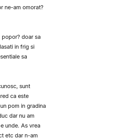
tor ne-am omorat?
a popor? doar sa
sati in frig si
esentiale sa
cunosc, sunt
cred ca este
 un pom in gradina
oduc dar nu am
pe unde. As vrea
ct etc dar n-am