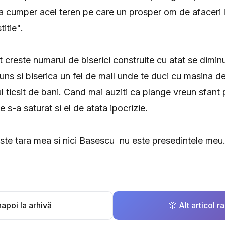
 cumper acel teren pe care un prosper om de afaceri l
itie".
t creste numarul de biserici construite cu atat se dimi
juns si biserica un fel de mall unde te duci cu masina de 
l ticsit de bani. Cand mai auziti ca plange vreun sfant 
 s-a saturat si el de atata ipocrizie.
ste tara mea si nici Basescu nu este presedintele meu
apoi la arhivă
🎲 Alt articol 