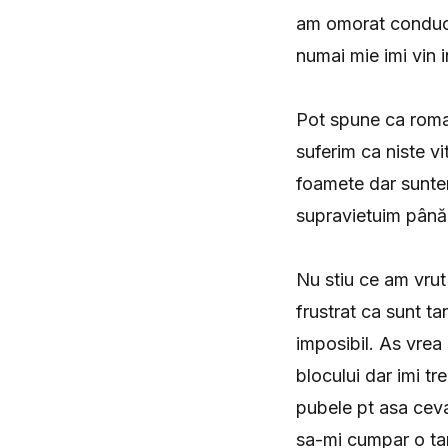
am omorat conducat
numai mie imi vin i
Pot spune ca roman
suferim ca niste vi
foamete dar suntem 
supravietuim până 
Nu stiu ce am vrut
frustrat ca sunt t
imposibil. As vrea
blocului dar imi t
pubele pt asa cev
sa-mi cumpar o ta