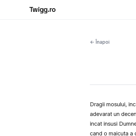
Twigg.ro
← Înapoi
Dragii mosului, inc
adevarat un deceni
incat insusi Dumne
cand o maicuta a o