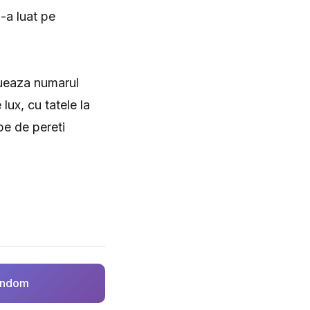
-a luat pe
nueaza numarul
lux, cu tatele la
pe de pereti
.
random