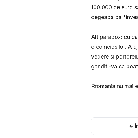
100.000 de euro sa
degeaba ca "invest
Alt paradox: cu ca
credinciosilor. A a
vedere si portofelu
ganditi-va ca poate
Rromania nu mai e
← În