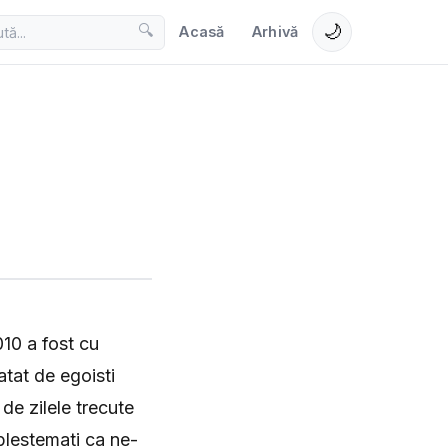
🌙
🔍
Acasă
Arhivă
010 a fost cu
atat de egoisti
de zilele trecute
blestemati ca ne-