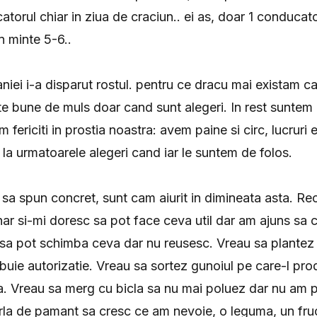
orul chiar in ziua de craciun.. ei as, doar 1 conduca
n minte 5-6..
iei i-a disparut rostul. pentru ce dracu mai existam c
te bune de muls doar cand sunt alegeri. In rest suntem la
fericiti in prostia noastra: avem paine si circ, lucruri 
la urmatoarele alegeri cand iar le suntem de folos.
 sa spun concret, sunt cam aiurit in dimineata asta. Re
anar si-mi doresc sa pot face ceva util dar am ajuns sa 
 sa pot schimba ceva dar nu reusesc. Vreau sa plantez
rebuie autorizatie. Vreau sa sortez gunoiul pe care-l pr
a. Vreau sa merg cu bicla sa nu mai poluez dar nu am 
rla de pamant sa cresc ce am nevoie, o leguma, un fru