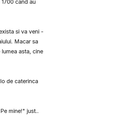
a 1700 cand au
xista si va veni -
aiului. Macar sa
e lumea asta, cine
olo de caterinca
Pe mine!" just..