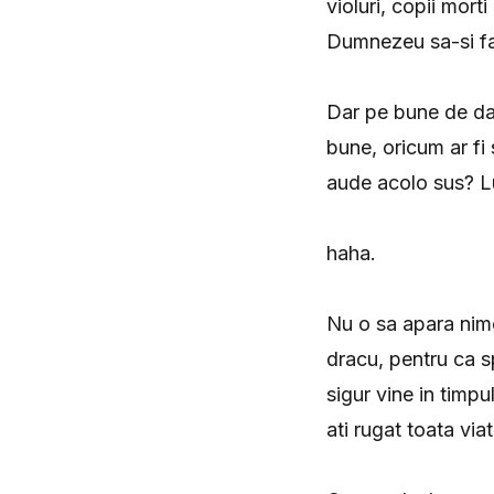
violuri, copii morti
Dumnezeu sa-si fac
Dar pe bune de da
bune, oricum ar fi
aude acolo sus? L
haha.
Nu o sa apara nime
dracu, pentru ca 
sigur vine in timpul
ati rugat toata via