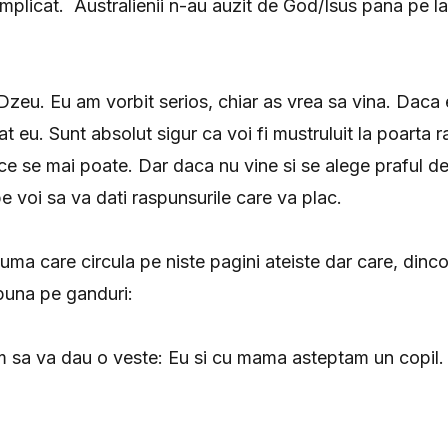
omplicat. Australienii n-au auzit de God/Isus pana pe l
Dzeu. Eu am vorbit serios, chiar as vrea sa vina. Daca e
t eu. Sunt absolut sigur ca voi fi mustruluit la poarta r
 ce se mai poate. Dar daca nu vine si se alege praful d
e voi sa va dati raspunsurile care va plac.
luma care circula pe niste pagini ateiste dar care, dinc
puna pe ganduri:
"Am sa va dau o veste: Eu si cu mama asteptam un copil. 