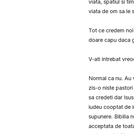
viata, spatiul si t
viata de om sa le s
Tot ce credem noi 
doare capu daca 
V-ati intrebat vre
Normal ca nu. Au v
zis-o niste pastor
sa credeti dar Isus
iudeu cooptat de im
supunere. Bibilia 
acceptata de toata