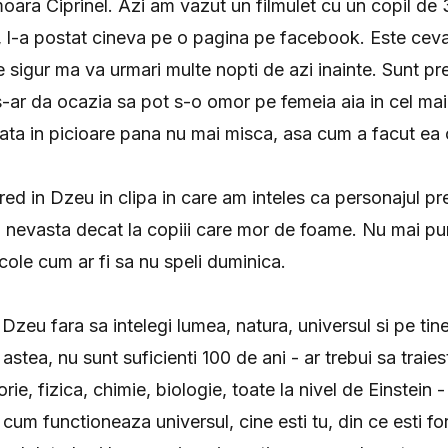
oara Ciprinel. Azi am vazut un filmulet cu un copil de 3
 l-a postat cineva pe o pagina pe facebook. Este ceva 
sigur ma va urmari multe nopti de azi inainte. Sunt preg
-ar da ocazia sa pot s-o omor pe femeia aia in cel ma
cata in picioare pana nu mai misca, asa cum a facut ea c
ed in Dzeu in clipa in care am inteles ca personajul pre
u nevasta decat la copiii care mor de foame. Nu mai pu
icole cum ar fi sa nu speli duminica.
 Dzeu fara sa intelegi lumea, natura, universul si pe tine 
 astea, nu sunt suficienti 100 de ani - ar trebui sa traie
orie, fizica, chimie, biologie, toate la nivel de Einstein 
 cum functioneaza universul, cine esti tu, din ce esti f