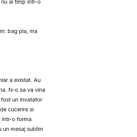
 nu ai timp intr-o
em: bag pla, ma
iar a existat. Au
aha. N-o sa va vina
 fost un invatator
de cucerire si
 intr-o forma
u un mesaj sublim