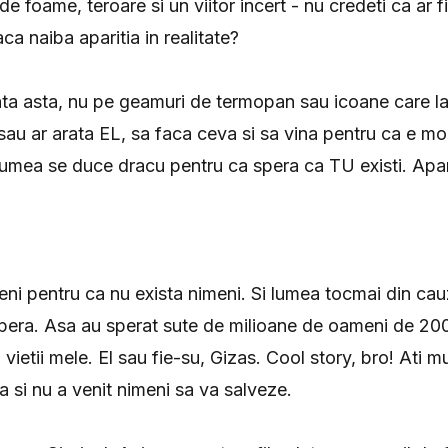
 de foame, teroare si un viitor incert - nu credeti ca ar f
a naiba aparitia in realitate?
ta asta, nu pe geamuri de termopan sau icoane care l
 sau ar arata EL, sa faca ceva si sa vina pentru ca e m
umea se duce dracu pentru ca spera ca TU existi. Apar
ni pentru ca nu exista nimeni. Si lumea tocmai din ca
spera. Asa au sperat sute de milioane de oameni de 20
 vietii mele. El sau fie-su, Gizas. Cool story, bro! Ati mur
ta si nu a venit nimeni sa va salveze.