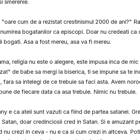
si smerenie.
 "oare cum de a rezistat crestinismul 2000 de ani?" R
n numirea bogatanilor ca episcopi. Doar nu credeati ca d
ii bogati. Asa a fost mereu, asa va fi mereu.
ama, religia nu este o alegere, este impusa inca de mic 
izat" de babe sa mergi la biserica, ti se impune sa te inc
, fara sa intelegi de ce trebuie sa faci asta. Avem noroc,
spune de fiecare data ca asa trebuie. Nimic nu trebuie.
y e ca ateii sunt vazuti ca fiind de partea satanei. Gres
in Satan, doar credinciosii cred in Satan. Si e amuzant p
 nu crezi in ceva - nu e ca si cum crezi in altceva. Poti 