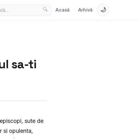
🌙
🔍
Acasă
Arhivă
l sa-ti
 episcopi, sute de
r si opulenta,