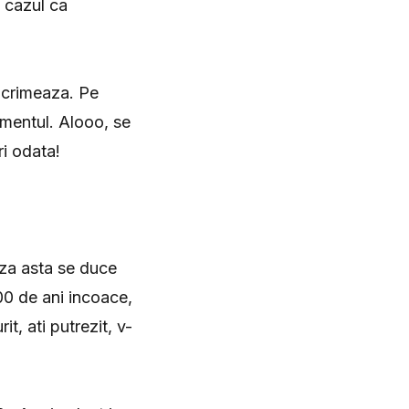
i cazul ca
acrimeaza. Pe
omentul. Alooo, se
i odata!
uza asta se duce
00 de ani incoace,
it, ati putrezit, v-