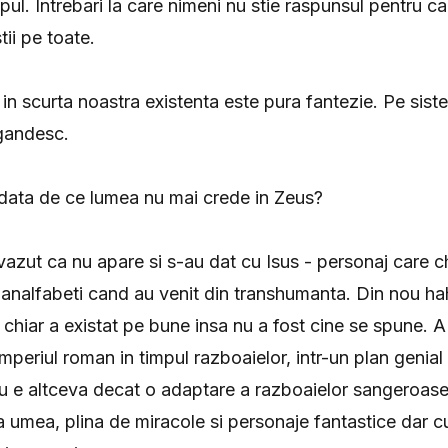
impul. Intrebari la care nimeni nu stie raspunsul pentru ca
tii pe toate.
in scurta noastra existenta este pura fantezie. Pe sist
gandesc.
odata de ce lumea nu mai crede in Zeus?
azut ca nu apare si s-au dat cu Isus - personaj care ch
i analfabeti cand au venit din transhumanta. Din nou h
 chiar a existat pe bune insa nu a fost cine se spune. A
periul roman in timpul razboaielor, intr-un plan genial 
nu e altceva decat o adaptare a razboaielor sangeroase
 umea, plina de miracole si personaje fantastice dar c