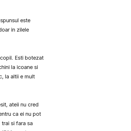
aspunsul este
oar in zilele
copil. Esti botezat
hini la icoane si
 la altii e mult
it, ateii nu cred
entru ca ei nu pot
trai si fara sa