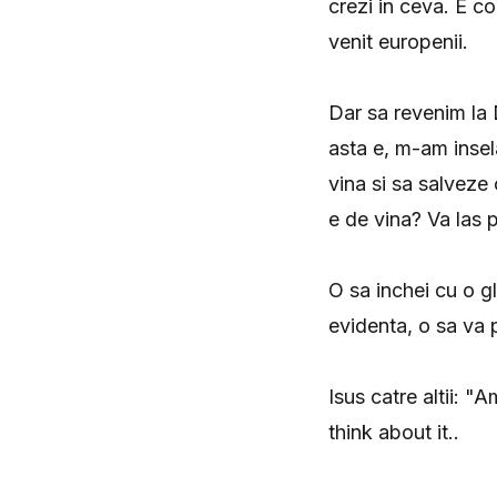
crezi in ceva. E c
venit europenii.
Dar sa revenim la 
asta e, m-am insela
vina si sa salveze
e de vina? Va las p
O sa inchei cu o g
evidenta, o sa va 
Isus catre altii: 
think about it..