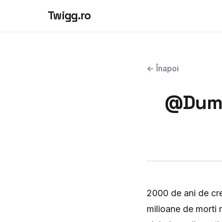
Twigg.ro
← Înapoi
@Dumne
2000 de ani de cre
milioane de morti n