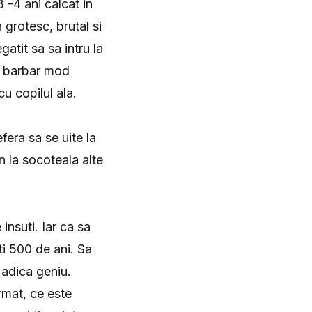
 -4 ani calcat in
grotesc, brutal si
atit sa sa intru la
i barbar mod
u copilul ala.
fera sa se uite la
n la socoteala alte
insuti. Iar ca sa
sti 500 de ani. Sa
- adica geniu.
ormat, ce este