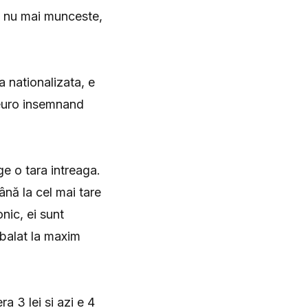
ni nu mai munceste,
a nationalizata, e
e euro insemnand
ge o tara intreaga.
până la cel mai tare
nic, ei sunt
mbalat la maxim
ra 3 lei si azi e 4