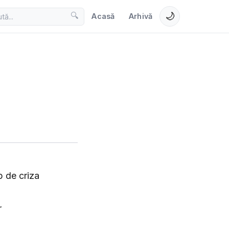
🌙
🔍
Acasă
Arhivă
p de criza
r