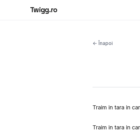
Twigg.ro
← Înapoi
Traim in tara in ca
Traim in tara in ca