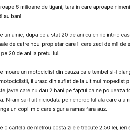
proape 6 milioane de tigani, tara in care aproape nime
ti au bani
re un amic, dupa ce a stat 20 de ani cu chirie intr-o cas
unale de catre noul propietar care ii cere zeci de mii d
 pe 20 de ani la pretul lui.
are moare un motociclist din cauza ca e tembel si-l plan
motociclistii, ii urasc din suflet de la ultimul mopedist 
iste javre care nu dau 2 bani pe faptul ca ne polueaza fo
a. N-am sa-l uit niciodata pe nenorocitul ala care a a
langa un copil mic care sigur a ramas fara auz.
e o cartela de metrou costa zilele trecute 2,50 lei, ieri e