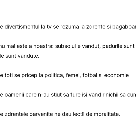
are divertismentul la tv se rezuma la zdrente si bagaboa
 nu mai este a noastra: subsolul e vandut, padurile sunt
cile sunt vandute.
re toti se pricep la politica, femei, fotbal si economie
re oamenii care n-au stiut sa fure isi vand rinichii sa 
re zdrentele parvenite ne dau lectii de moralitate.