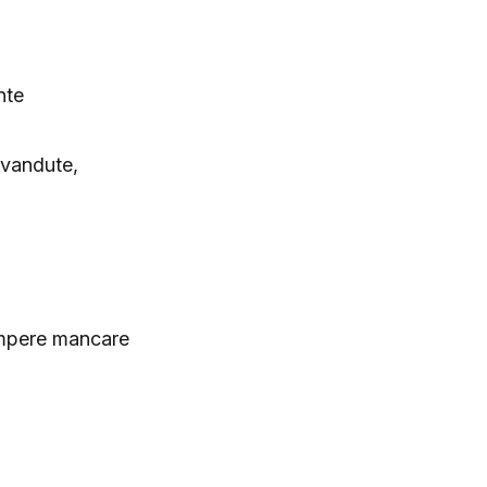
nte
 vandute,
cumpere mancare