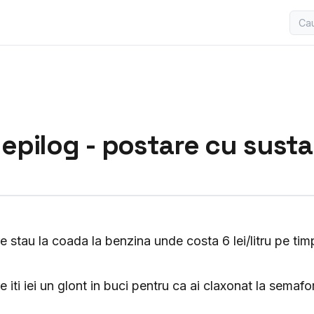
epilog - postare cu susta
re stau la coada la benzina unde costa 6 lei/litru pe tim
re iti iei un glont in buci pentru ca ai claxonat la semafo