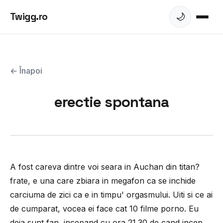
Twigg.ro
🌙
← Înapoi
erectie spontana
A fost careva dintre voi seara in Auchan din titan?
frate, e una care zbiara in megafon ca se inchide
carciuma de zici ca e in timpu' orgasmului. Uiti si ce ai
de cumparat, vocea ei face cat 10 filme porno. Eu
deja sunt fan, incepand cu ora 21.30 de cand incep