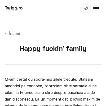
Twigg.ro
🌙
← Înapoi
Happy fuckin' family
M-am certat cu socra-miu zilele trecute. Stateam
amandoi pe canapea, rontzaiam niste saratele si ne
uitam la tv unde era o stire despre pacaliciu ala de
dan diaconescu. La un moment dat, plictisit maxim de
mizeria de la tv am spus cu voce tare "cine dracu l-