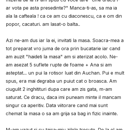
ar vota pe asta presedinte?" Manca-ti-as, sa ma ia
ala la cafteala ! ca ce am cu diaconescu, ca e om din
popor, cacaturi. am lasat-o balta..
Azi ne-am dus iar la ei, invitati la masa. Soacra-mea a
tot preparat vro juma de ora prin bucatarie iar cand
am auzit "haideti la masa" am si aterizat acolo. Ne-
am asezat 5 suflete rupte de foame + Ana si am
asteptat... un pui la rotisor luat din Auchan. Pui e mult
spus, era mai degraba un puiut cat o broasca. Am
ciugulit 2 inghitituri dupa care am zis gata, m-am
saturat. Ce dracu, daca imi puneam minte il mancam
singur ca aperitiv. Data viitorare cand mai sunt
chemat la masa o sa am grija sa bag in fizic inainte.
M-am vazut si cu taica-miu zilele trecute. De la el am