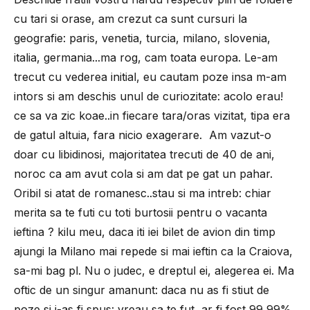
cu tari si orase, am crezut ca sunt cursuri la
geografie: paris, venetia, turcia, milano, slovenia,
italia, germania...ma rog, cam toata europa. Le-am
trecut cu vederea initial, eu cautam poze insa m-am
intors si am deschis unul de curiozitate: acolo erau!
ce sa va zic koae..in fiecare tara/oras vizitat, tipa era
de gatul altuia, fara nicio exagerare. Am vazut-o
doar cu libidinosi, majoritatea trecuti de 40 de ani,
noroc ca am avut cola si am dat pe gat un pahar.
Oribil si atat de romanesc..stau si ma intreb: chiar
merita sa te futi cu toti burtosii pentru o vacanta
ieftina ? kilu meu, daca iti iei bilet de avion din timp
ajungi la Milano mai repede si mai ieftin ca la Craiova,
sa-mi bag pl. Nu o judec, e dreptul ei, alegerea ei. Ma
oftic de un singur amanunt: daca nu as fi stiut de
poze si i-as fi spus: vreau sa te fut, ar fi fost 99,99%