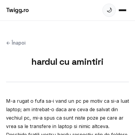
Twigg.ro
🌙
← Înapoi
hardul cu amintiri
M-a rugat o fufa sa-i vand un pc pe motiv ca si-a luat
laptop; am intrebat-o daca are ceva de salvat din
vechiul pc, mi-a spus ca sunt niste poze pe care ar
vrea sa le transfere in laptop si nimic altceva.
Deschide fratili vostru hardu respectiv plin de foldere