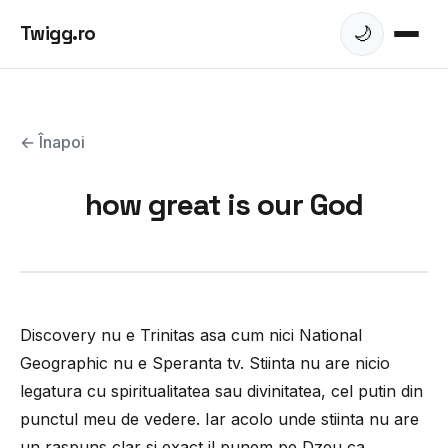
Twigg.ro
🌙
← Înapoi
how great is our God
Discovery nu e Trinitas asa cum nici National
Geographic nu e Speranta tv. Stiinta nu are nicio
legatura cu spiritualitatea sau divinitatea, cel putin din
punctul meu de vedere. Iar acolo unde stiinta nu are
un raspuns clar si exact il punem pe Dzeu ca