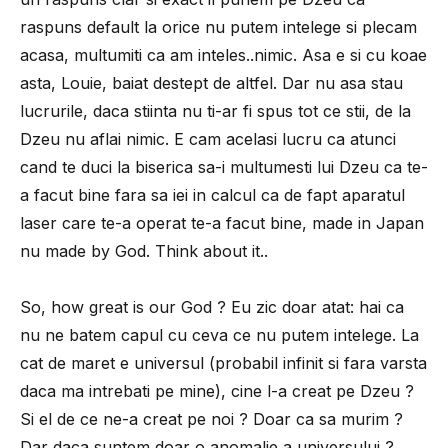
raspuns default la orice nu putem intelege si plecam
acasa, multumiti ca am inteles..nimic. Asa e si cu koae
asta, Louie, baiat destept de altfel. Dar nu asa stau
lucrurile, daca stiinta nu ti-ar fi spus tot ce stii, de la
Dzeu nu aflai nimic. E cam acelasi lucru ca atunci
cand te duci la biserica sa-i multumesti lui Dzeu ca te-
a facut bine fara sa iei in calcul ca de fapt aparatul
laser care te-a operat te-a facut bine, made in Japan
nu made by God. Think about it..
So, how great is our God ? Eu zic doar atat: hai ca
nu ne batem capul cu ceva ce nu putem intelege. La
cat de maret e universul (probabil infinit si fara varsta
daca ma intrebati pe mine), cine l-a creat pe Dzeu ?
Si el de ce ne-a creat pe noi ? Doar ca sa murim ?
Dar daca suntem doar o anomalie a universului ?