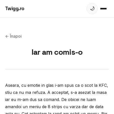
Twigg.ro
🌙
← Înapoi
Iar am comis-o
Aseara, cu emotie in glas i-am spus ca o scot la KFC,
stiu ca nu ma refuza. A acceptat, s-a asezat la masa
iar eu m-am dus sa comand. De obicei ne luam
amandoi un meniu de 8 strips cu varza dar de data
asta nu. Cat asteptam la rand am ochit un meniu, Big