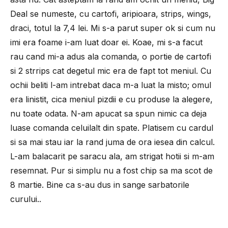
Deal se numeste, cu cartofi, aripioara, strips, wings,
draci, totul la 7,4 lei. Mi s-a parut super ok si cum nu
imi era foame i-am luat doar ei. Koae, mi s-a facut
rau cand mi-a adus ala comanda, o portie de cartofi
si 2 strrips cat degetul mic era de fapt tot meniul. Cu
ochii beliti l-am intrebat daca m-a luat la misto; omul
era linistit, cica meniul pizdii e cu produse la alegere,
nu toate odata. N-am apucat sa spun nimic ca deja
luase comanda celuilalt din spate. Platisem cu cardul
si sa mai stau iar la rand juma de ora iesea din calcul.
L-am balacarit pe saracu ala, am strigat hotii si m-am
resemnat. Pur si simplu nu a fost chip sa ma scot de
8 martie. Bine ca s-au dus in sange sarbatorile
curului..