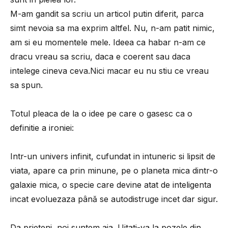
M-am gandit sa scriu un articol putin diferit, parca
simt nevoia sa ma exprim altfel. Nu, n-am patit nimic,
am si eu momentele mele. Ideea ca habar n-am ce
dracu vreau sa scriu, daca e coerent sau daca
intelege cineva ceva.Nici macar eu nu stiu ce vreau
sa spun.
Totul pleaca de la o idee pe care o gasesc ca o
definitie a ironiei:
Intr-un univers infinit, cufundat in intuneric si lipsit de
viata, apare ca prin minune, pe o planeta mica dintr-o
galaxie mica, o specie care devine atat de inteligenta
incat evoluezaza până se autodistruge incet dar sigur.
Da prieteni, noi suntem aia. Uitati-va la pozele din