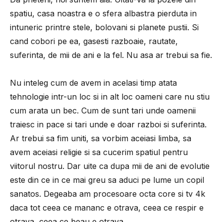
spatiu, casa noastra e o sfera albastra pierduta in
intuneric printre stele, bolovani si planete pustii. Si
cand cobori pe ea, gasesti razboaie, rautate,
suferinta, de mii de ani e la fel. Nu asa ar trebui sa fie.
Nu inteleg cum de avem in acelasi timp atata
tehnologie intr-un loc si in alt loc oameni care nu stiu
cum arata un bec. Cum de sunt tari unde oamenii
traiesc in pace si tari unde e doar razboi si suferinta.
Ar trebui sa fim uniti, sa vorbim aceiasi limba, sa
avem aceiasi religie si sa cucerim spatiul pentru
viitorul nostru. Dar uite ca dupa mii de ani de evolutie
este din ce in ce mai greu sa aduci pe lume un copil
sanatos. Degeaba am procesoare octa core si tv 4k
daca tot ceea ce mananc e otrava, ceea ce respir e
otrava, ceea ce beau e otrava.