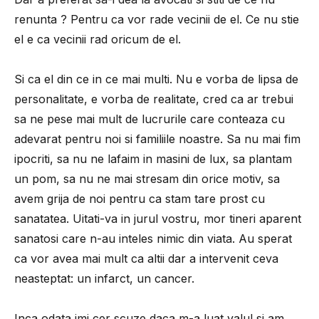
renunta ? Pentru ca vor rade vecinii de el. Ce nu stie
el e ca vecinii rad oricum de el.
Si ca el din ce in ce mai multi. Nu e vorba de lipsa de
personalitate, e vorba de realitate, cred ca ar trebui
sa ne pese mai mult de lucrurile care conteaza cu
adevarat pentru noi si familiile noastre. Sa nu mai fim
ipocriti, sa nu ne lafaim in masini de lux, sa plantam
un pom, sa nu ne mai stresam din orice motiv, sa
avem grija de noi pentru ca stam tare prost cu
sanatatea. Uitati-va in jurul vostru, mor tineri aparent
sanatosi care n-au inteles nimic din viata. Au sperat
ca vor avea mai mult ca altii dar a intervenit ceva
neasteptat: un infarct, un cancer.
Inca odata imi cer scuze daca m-a luat valul si am