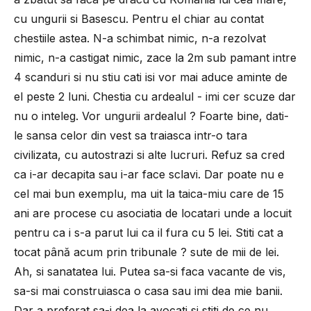
cu ungurii si Basescu. Pentru el chiar au contat
chestiile astea. N-a schimbat nimic, n-a rezolvat
nimic, n-a castigat nimic, zace la 2m sub pamant intre
4 scanduri si nu stiu cati isi vor mai aduce aminte de
el peste 2 luni. Chestia cu ardealul - imi cer scuze dar
nu o inteleg. Vor ungurii ardealul ? Foarte bine, dati-
le sansa celor din vest sa traiasca intr-o tara
civilizata, cu autostrazi si alte lucruri. Refuz sa cred
ca i-ar decapita sau i-ar face sclavi. Dar poate nu e
cel mai bun exemplu, ma uit la taica-miu care de 15
ani are procese cu asociatia de locatari unde a locuit
pentru ca i s-a parut lui ca il fura cu 5 lei. Stiti cat a
tocat până acum prin tribunale ? sute de mii de lei.
Ah, si sanatatea lui. Putea sa-si faca vacante de vis,
sa-si mai construiasca o casa sau imi dea mie banii.
Dar a preferat sa-i dea la avocati si stiti de ce nu