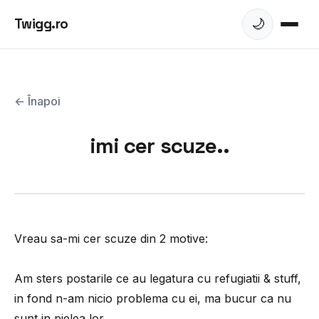
Twigg.ro
🌙
← Înapoi
imi cer scuze..
Vreau sa-mi cer scuze din 2 motive:
Am sters postarile ce au legatura cu refugiatii & stuff,
in fond n-am nicio problema cu ei, ma bucur ca nu
sunt in pielea lor.