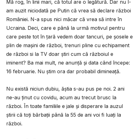
Mă rog, în linii mari, că totul are o legătură. Dar nu l-
am auzit niciodată pe Putin că vrea să declare război
României. N-a spus nici măcar că vrea să intre în
Ucraina. Deci, care e până la urmă motivul pentru
care peste tot în țară vedem doar tancuri, pe șosele e
plin de mașini de război, trenuri pline cu echipament
de război si la TV doar știri cum că războiul e
iminent? Ba mai mult, ne anunță și data când începe:
16 februarie. Nu știm ora dar probabil dimineață.
Nu există niciun dubiu, ăștia s-au pus pe noi. 2 ani
ne-au ținut cu covidu, acum au trecut brusc la
război. În toate familiile e jale și disperare la auzul
știrii că toți bărbații până la 55 de ani voi fi luați la
război.