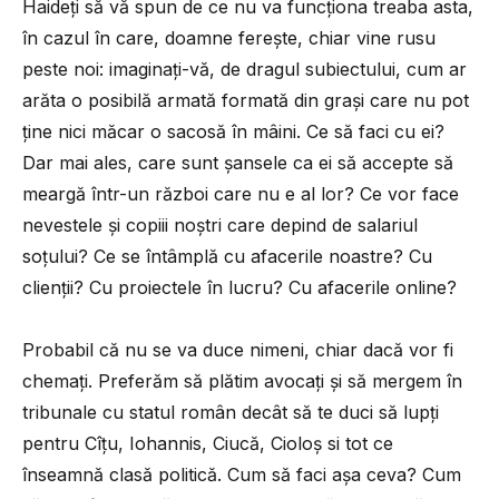
Haideți să vă spun de ce nu va funcționa treaba asta,
în cazul în care, doamne ferește, chiar vine rusu
peste noi: imaginați-vă, de dragul subiectului, cum ar
arăta o posibilă armată formată din grași care nu pot
ține nici măcar o sacosă în mâini. Ce să faci cu ei?
Dar mai ales, care sunt șansele ca ei să accepte să
meargă într-un război care nu e al lor? Ce vor face
nevestele și copiii noștri care depind de salariul
soțului? Ce se întâmplă cu afacerile noastre? Cu
clienții? Cu proiectele în lucru? Cu afacerile online?
Probabil că nu se va duce nimeni, chiar dacă vor fi
chemați. Preferăm să plătim avocați și să mergem în
tribunale cu statul român decât să te duci să lupți
pentru Cîțu, Iohannis, Ciucă, Cioloș si tot ce
înseamnă clasă politică. Cum să faci așa ceva? Cum