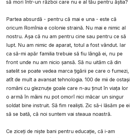
să mori într-un război care nu e al tău pentru ăștia?
Partea absurdă - pentru că mai e una - este că
oricum Romînia e colonie straină. Nu mai e nimic al
nostru. Așa că nu am pentru cine sau pentru ce să
lupt. Nu am nimic de aparat, totul a fost vândut. Iar
ca să-mi apăr familia trebuie să fiu lângă ei, nu pe
front unde nu am nicio șansă. Să nu uităm că din
satelit se poate vedea marca țigării pe care o fumezi,
atît de mult a avansat tehnologia. 100 de mii de ostași
români cu gleznuțe goale care n-au ținut în viața lor
o armă în mâini nu pot omorî nici măcar un singur
soldat bine instruit. Să fim realiști. Zic să-i lăsăm pe ei
să se bată, că noi suntem vai steaua noastră.
Ce ziceți de niște bani pentru educație, că i-am