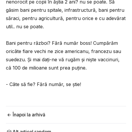
nenorocit pe copii în ăștia 2 ani? nu se poate. Să
găsim bani pentru spitale, infrastructură, bani pentru
săraci, pentru agricultură, pentru orice e cu adevărat
util.. nu se poate.
Bani pentru război? Fără număr boss! Cumpărăm
oricâte fiare vechi ne zice americanu, francezu sau
suedezu. Și mai dați-ne vă rugăm și niște vaccinuri,
că 100 de milioane sunt prea puține.
- Câte să fie? Fără număr, se știe!
← Înapoi la arhivă
🎲 Alt articol random