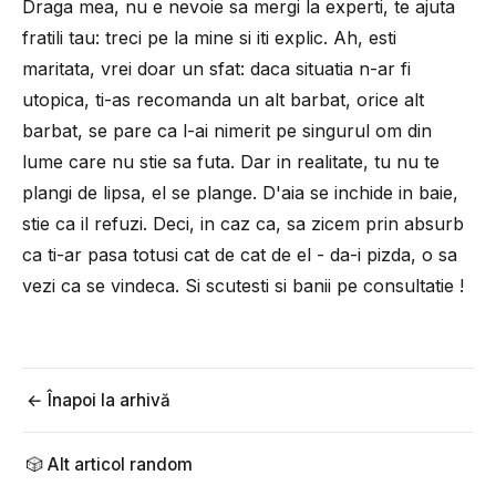
Draga mea, nu e nevoie sa mergi la experti, te ajuta
fratili tau: treci pe la mine si iti explic. Ah, esti
maritata, vrei doar un sfat: daca situatia n-ar fi
utopica, ti-as recomanda un alt barbat, orice alt
barbat, se pare ca l-ai nimerit pe singurul om din
lume care nu stie sa futa. Dar in realitate, tu nu te
plangi de lipsa, el se plange. D'aia se inchide in baie,
stie ca il refuzi. Deci, in caz ca, sa zicem prin absurb
ca ti-ar pasa totusi cat de cat de el - da-i pizda, o sa
vezi ca se vindeca. Si scutesti si banii pe consultatie !
← Înapoi la arhivă
🎲 Alt articol random