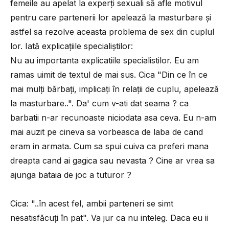
femeile au apelat la experţi sexuali să afle motivul
pentru care partenerii lor apelează la masturbare şi
astfel sa rezolve aceasta problema de sex din cuplul
lor. Iată explicaţiile specialiştilor:
Nu au importanta explicatiile specialistilor. Eu am
ramas uimit de textul de mai sus. Cica "Din ce în ce
mai mulţi bărbaţi, implicaţi în relaţii de cuplu, apelează
la masturbare..". Da' cum v-ati dat seama ? ca
barbatii n-ar recunoaste niciodata asa ceva. Eu n-am
mai auzit pe cineva sa vorbeasca de laba de cand
eram in armata. Cum sa spui cuiva ca preferi mana
dreapta cand ai gagica sau nevasta ? Cine ar vrea sa
ajunga bataia de joc a tuturor ?
Cica: "..în acest fel, ambii parteneri se simt
nesatisfăcuţi în pat". Va jur ca nu inteleg. Daca eu ii