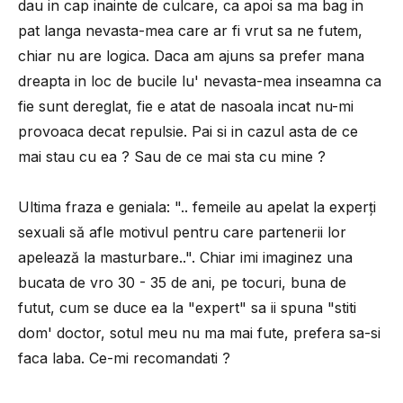
dau in cap inainte de culcare, ca apoi sa ma bag in
pat langa nevasta-mea care ar fi vrut sa ne futem,
chiar nu are logica. Daca am ajuns sa prefer mana
dreapta in loc de bucile lu' nevasta-mea inseamna ca
fie sunt dereglat, fie e atat de nasoala incat nu-mi
provoaca decat repulsie. Pai si in cazul asta de ce
mai stau cu ea ? Sau de ce mai sta cu mine ?
Ultima fraza e geniala: ".. femeile au apelat la experţi
sexuali să afle motivul pentru care partenerii lor
apelează la masturbare..". Chiar imi imaginez una
bucata de vro 30 - 35 de ani, pe tocuri, buna de
futut, cum se duce ea la "expert" sa ii spuna "stiti
dom' doctor, sotul meu nu ma mai fute, prefera sa-si
faca laba. Ce-mi recomandati ?