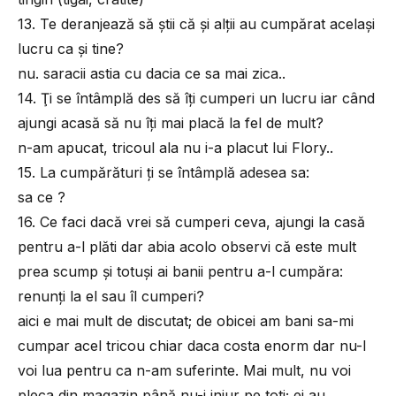
13. Te deranjează să ştii că şi alţii au cumpărat acelaşi
lucru ca şi tine?
nu. saracii astia cu dacia ce sa mai zica..
14. Ţi se întâmplă des să îţi cumperi un lucru iar când
ajungi acasă să nu îţi mai placă la fel de mult?
n-am apucat, tricoul ala nu i-a placut lui Flory..
15. La cumpărături ţi se întâmplă adesea sa:
sa ce ?
16. Ce faci dacă vrei să cumperi ceva, ajungi la casă
pentru a-l plăti dar abia acolo observi că este mult
prea scump şi totuşi ai banii pentru a-l cumpăra:
renunţi la el sau îl cumperi?
aici e mai mult de discutat; de obicei am bani sa-mi
cumpar acel tricou chiar daca costa enorm dar nu-l
voi lua pentru ca n-am suferinte. Mai mult, nu voi
pleca din magazin până nu-i injur pe toti; ei au