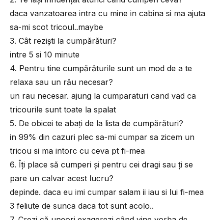
daca vanzatoarea intra cu mine in cabina si ma ajuta
sa-mi scot tricoul..maybe
3. Cât rezişti la cumpărături?
intre 5 si 10 minute
4. Pentru tine cumpărăturile sunt un mod de a te
relaxa sau un rău necesar?
un rau necesar. ajung la cumparaturi cand vad ca
tricourile sunt toate la spalat
5. De obicei te abaţi de la lista de cumpărături?
in 99% din cazuri plec sa-mi cumpar sa zicem un
tricou si ma intorc cu ceva pt fi-mea
6. Îţi place să cumperi şi pentru cei dragi sau ţi se
pare un calvar acest lucru?
depinde. daca eu imi cumpar salam ii iau si lui fi-mea
3 feliute de sunca daca tot sunt acolo..
7. Crezi că uneori exagerezi când vine vorba de