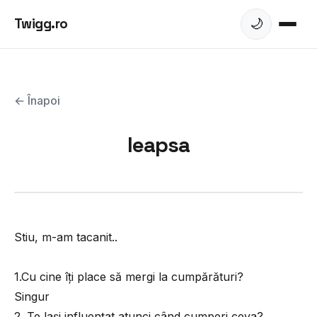
Twigg.ro
🌙
← Înapoi
leapsa
Stiu, m-am tacanit..
1.Cu cine îţi place să mergi la cumpărături?
Singur
2. Te laşi influenţat atunci când cumperi ceva?