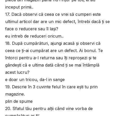
inceput primii..
17. Dacă observi că ceea ce vrei să cumperi este
ultimul articol dar are un mic defect, întrebi dacă ţi se
face o reducere sau îl laşi?
eu intreb de reduceri oricum..
18. După cumpărături, ajungi acasă şi observi că
ceea ce ţi-ai cumpărat are un defect. Ai bonul. Te
întorci pentru a-l returna sau îţi reproşezi şi te
gândeşti că e ultima dată când ţi se mai întâmplă
acest lucru?
e doar un tricou, da-l in sange
19. Descrie în 3 cuvinte felul în care eşti tu prin
magazine.
plin de spume
20. Sfatul tău pentru alţii când vine vorba de
cumpărături ar fi¦