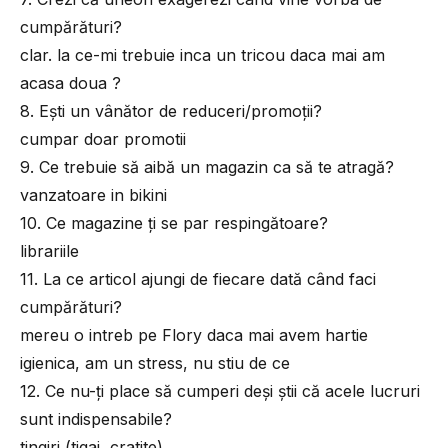
cumpărături?
clar. la ce-mi trebuie inca un tricou daca mai am
acasa doua ?
8. Eşti un vânător de reduceri/promoţii?
cumpar doar promotii
9. Ce trebuie să aibă un magazin ca să te atragă?
vanzatoare in bikini
10. Ce magazine ţi se par respingătoare?
librariile
11. La ce articol ajungi de fiecare dată când faci
cumpărături?
mereu o intreb pe Flory daca mai avem hartie
igienica, am un stress, nu stiu de ce
12. Ce nu-ţi place să cumperi deşi ştii că acele lucruri
sunt indispensabile?
tingiri (tigai, cratite)