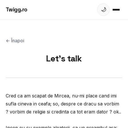
Twigg.ro
🌙
← Înapoi
Let's talk
Cred ca am scapat de Mircea, nu-mi place cand imi
sufla cineva in ceafa; so, despre ce dracu sa vorbim
? vorbim de religie si credinta ca tot eram dator ? ok..
Incep eu cu exemple aleatorii, ca un preambul asa: