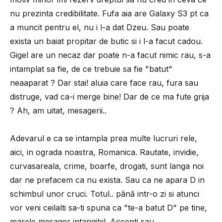
nu prezinta credibilitate. Fufa aia are Galaxy S3 pt ca
a muncit pentru el, nu i l-a dat Dzeu. Sau poate
exista un baiat propitar de butic si i l-a facut cadou.
Gigel are un necaz dar poate n-a facut nimic rau, s-a
intamplat sa fie, de ce trebuie sa fie "batut"
neaaparat ? Dar stai! aluia care face rau, fura sau
distruge, vad ca-i merge bine! Dar de ce ma fute grija
? Ah, am uitat, mesagerii..
Adevarul e ca se intampla prea multe lucruri rele,
aici, in ograda noastra, Romanica. Rautate, invidie,
curvasareala, crime, boarfe, drogati, sunt langa noi
dar ne prefacem ca nu exista. Sau ca ne apara D in
schimbul unor cruci. Totul.. până intr-o zi si atunci
vor veni ceilalti sa-ti spuna ca "te-a batut D" pe tine,
marele mesager intangibil. Accepti sau..