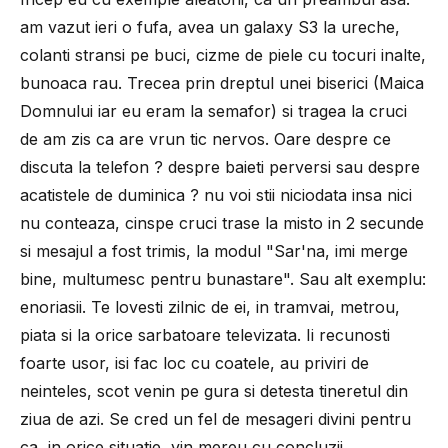
am vazut ieri o fufa, avea un galaxy S3 la ureche,
colanti stransi pe buci, cizme de piele cu tocuri inalte,
bunoaca rau. Trecea prin dreptul unei biserici (Maica
Domnului iar eu eram la semafor) si tragea la cruci
de am zis ca are vrun tic nervos. Oare despre ce
discuta la telefon ? despre baieti perversi sau despre
acatistele de duminica ? nu voi stii niciodata insa nici
nu conteaza, cinspe cruci trase la misto in 2 secunde
si mesajul a fost trimis, la modul "Sar'na, imi merge
bine, multumesc pentru bunastare". Sau alt exemplu:
enoriasii. Te lovesti zilnic de ei, in tramvai, metrou,
piata si la orice sarbatoare televizata. Ii recunosti
foarte usor, isi fac loc cu coatele, au priviri de
neinteles, scot venin pe gura si detesta tineretul din
ziua de azi. Se cred un fel de mesageri divini pentru
ca, in orice situatie, vin mereu cu concluzii