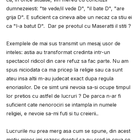
dumnezeiesti: "te vede/il vede D", "il bate D", "are
grija D". E suficient ca cineva aibe un necaz ca stiu ei
ca "l-a batut D". Dar pe preotul cu Maseratti il stiti ?
Exemplele de mai sus transmit un mesaj usor de
inteles: astia au transformat credinta intr-un
spectacol ridicol din care refuz sa fac parte. Nu am
spus niciodata ca ma pricep la religie sau ca sunt
ateu insa altii m-au judecat exact dupa regula
enoriasilor. De ce simt unii nevoia sa-si ocupe timpul
lor pretios cu astfel de lucruri ? De parca n-ar fi
suficient cate nenorociri se intampla in numele
religiei, e nevoie sa-mi futi si tu creierii..
Lucrurile nu prea merg asa cum se spune, din acest
motiv minor imi rezerv dreptul sa nu cred in ceva ce