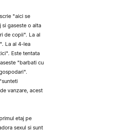
scrie "aici se
 si gaseste o alta
i de copii". La al
". La al 4-lea
ici". Este tentata
gaseste "barbati cu
i gospodari".
"sunteti
t de vanzare, acest
primul etaj pe
adora sexul si sunt