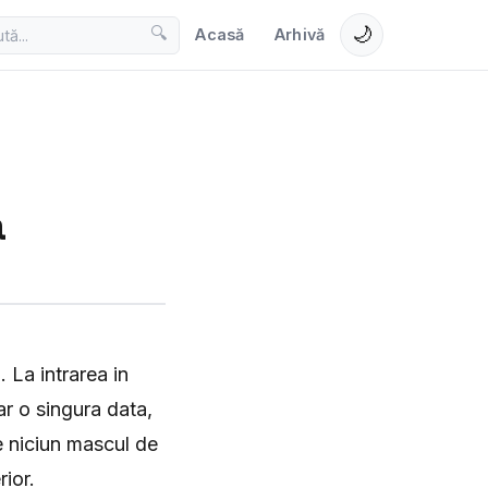
🌙
🔍
Acasă
Arhivă
a
 La intrarea in
ar o singura data,
ce niciun mascul de
rior.