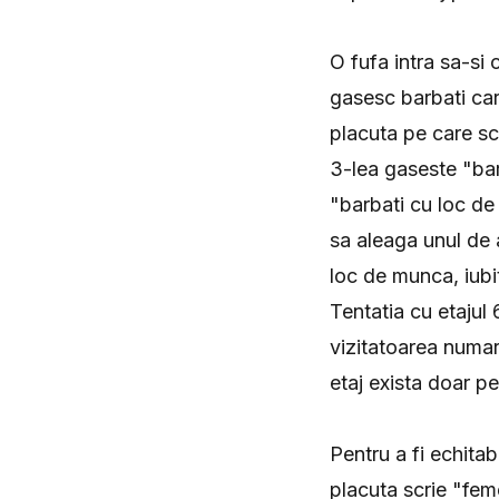
O fufa intra sa-si 
gasesc barbati car
placuta pe care scr
3-lea gaseste "barb
"barbati cu loc de 
sa aleaga unul de a
loc de munca, iubit
Tentatia cu etajul
vizitatoarea numar
etaj exista doar p
Pentru a fi echitab
placuta scrie "feme