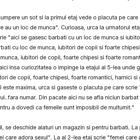
cumpere un sot si la primul etaj vede o placuta pe care 
e au un loc de munca". Curioasa, urca la urmatorul etaj
ie "aici se gasesc barbati cu un loc de munca si iubitor
ati cu loc de munca, iubitori de copii si foarte chipesi
munca, iubitori de copii, foarte chipesi si foarte romant
ici insa curiozitatea o impinge la etajul al 5-lea unde 
ori de copii, foarte chipesi, foarte romantici, harnici s
 6 este maxima, urca si gaseste o placuta pe care scrie 
ul..fara numar. Din pacate aici nu se afla niciun barba
entru a dovedi ca femeile sunt imposibil de multumit."
il, se deschide alaturi un magazin si pentru barbati. La 
i care adora sexul". La al 2-lea etaj scrie "femei care 