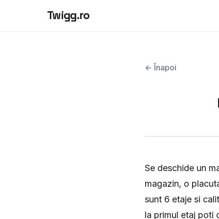
Twigg.ro
← Înapoi
Se deschide un mag
magazin, o placuta
sunt 6 etaje si cal
la primul etaj poti 