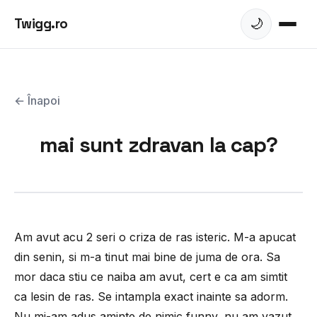
Twigg.ro
🌙
← Înapoi
mai sunt zdravan la cap?
Am avut acu 2 seri o criza de ras isteric. M-a apucat
din senin, si m-a tinut mai bine de juma de ora. Sa
mor daca stiu ce naiba am avut, cert e ca am simtit
ca lesin de ras. Se intampla exact inainte sa adorm.
Nu mi-am adus aminte de nimic funny, nu am vazut