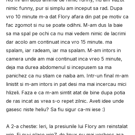
nimic funny, pur si simplu am inceput sa rad. Dupa
vro 10 minute m-a dat Flory afara din pat pe motiv ca
fac zgomot si nu se poate odihni. M-am dus la baie
sa ma spal pe ochi ca nu mai vedem nimic de lacrimi
dar acolo am continuat inca vro 15 minute. ma
spalam, iar radeam, iar ma spalam. M-am intors in
camera unde am mai continuat inca vreo 5 minute,
deja ma durea abdomenul si incepusem sa ma
panichez ca nu stiam ce naiba am. Intr-un final m-am
linistit si m-am intors in pat desi ma mai incercau mici
hlizeli. Faza e ca m-am simtit atat de bine dupa potia
de ras incat as vrea s-o repet zilnic. Aveti idee unde
gasesc niste heliu? Sa fiu sigur ca-mi iese :)
A 2-a chestie: Ieri, la presiunile lui Flory am reinstalat
win. Ei nu-i place win7, de linux nu mai vorbesc asa