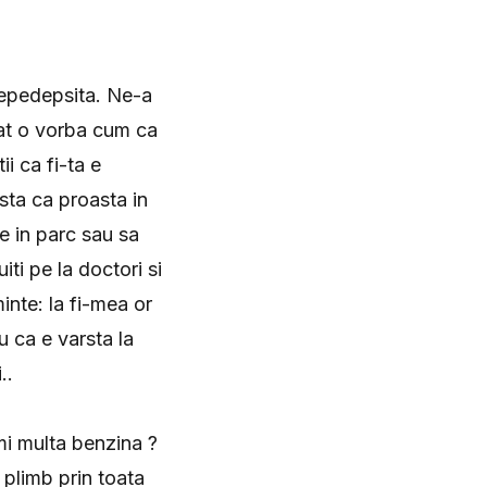
nepedepsita. Ne-a
lat o vorba cum ca
ii ca fi-ta e
 sta ca proasta in
e in parc sau sa
iti pe la doctori si
inte: la fi-mea or
u ca e varsta la
..
umi multa benzina ?
 plimb prin toata