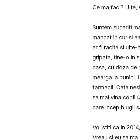
Ce ma fac ? Uite, s
Suntem sucariti m
mancat in cur si a
ar fi racita si uit
gripata, tine-o in 
casa, cu doza de n
mearga la bunici. I
farmacii. Cata nes
sa mai vina copii (
care incep blugii s
Voi stiti ca in 20
Vreau si eu sa ma 