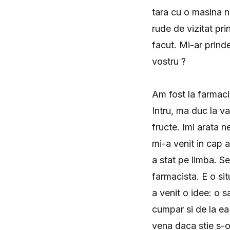
tara cu o masina n
rude de vizitat pr
facut. Mi-ar prinde
vostru ?
Am fost la farmaci
Intru, ma duc la v
fructe. Imi arata n
mi-a venit in cap a
a stat pe limba. S
farmacista. E o si
a venit o idee: o 
cumpar si de la ea
vena daca stie s-o 