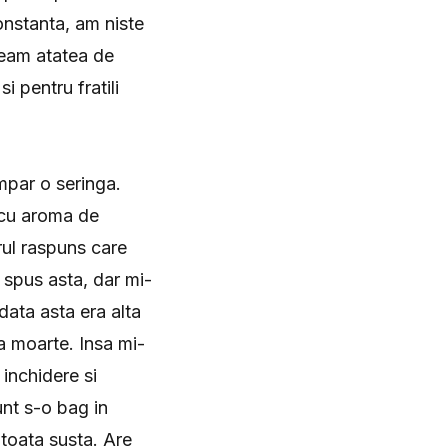
onstanta, am niste
veam atatea de
i pentru fratili
mpar o seringa.
 cu aroma de
rul raspuns care
 spus asta, dar mi-
data asta era alta
a moarte. Insa mi-
inchidere si
unt s-o bag in
 toata susta. Are