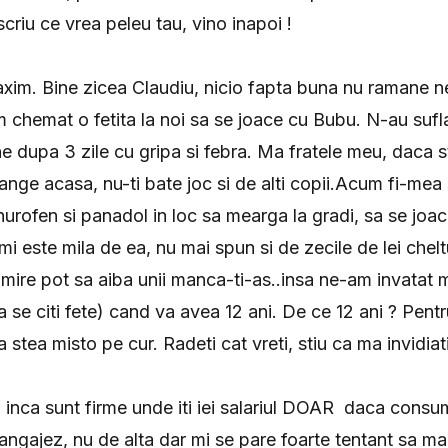
criu ce vrea peleu tau, vino inapoi !
axim. Bine zicea Claudiu, nicio fapta buna nu ramane 
m chemat o fetita la noi sa se joace cu Bubu. N-au suf
e-ne dupa 3 zile cu gripa si febra. Ma fratele meu, daca st
sange acasa, nu-ti bate joc si de alti copii.Acum fi-mea
urofen si panadol in loc sa mearga la gradi, sa se joac
mi este mila de ea, nu mai spun si de zecile de lei cheltu
imire pot sa aiba unii manca-ti-as..insa ne-am invatat m
a se citi fete) cand va avea 12 ani. De ce 12 ani ? Pentr
a stea misto pe cur. Radeti cat vreti, stiu ca ma invidiati
14, inca sunt firme unde iti iei salariul DOAR daca cons
angajez, nu de alta dar mi se pare foarte tentant sa ma