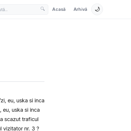
🌙
🔍
Acasă
Arhivă
i, eu, uska si inca
 eu, uska si inca
a scazut traficul
 vizitator nr. 3 ?