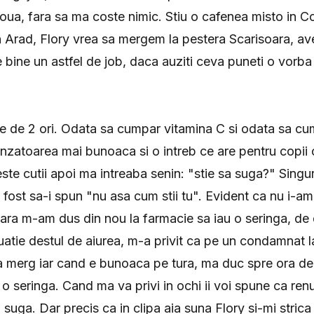
oua, fara sa ma coste nimic. Stiu o cafenea misto in C
in Arad, Flory vrea sa mergem la pestera Scarisoara, a
 bine un astfel de job, daca auziti ceva puneti o vorba s
e de 2 ori. Odata sa cumpar vitamina C si odata sa cu
anzatoarea mai bunoaca si o intreb ce are pentru copii
este cutii apoi ma intreaba senin: "stie sa suga?" Singu
 fost sa-i spun "nu asa cum stii tu". Evident ca nu i-am
eara m-am dus din nou la farmacie sa iau o seringa, de 
tuatie destul de aiurea, m-a privit ca pe un condamnat l
sa merg iar cand e bunoaca pe tura, ma duc spre ora de 
 o seringa. Cand ma va privi in ochi ii voi spune ca ren
suga. Dar precis ca in clipa aia suna Flory si-mi strica