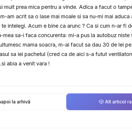
i mult prea mica pentru a vinde. Adica a facut o tampe
 m-am acrit sa o lase mai moale si sa nu-mi mai aduca
 te intelegi. Acum e bine ca arunc ? Ca si cum n-ar fi d
a-mea sa-i faca concurenta: mi-a pus la autobuz niste 
ltumesc mama soacra, m-ai facut sa dau 30 de lei pe u
sul sa iei pachetul (cred ca de aici s-a futut ventilatoru
.si abia a venit vara !
apoi la arhivă
🎲 Alt articol 