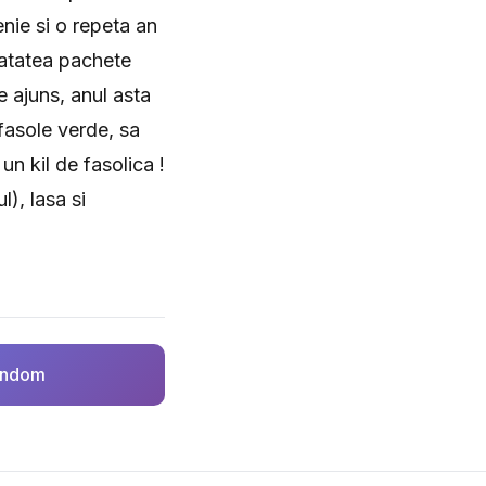
nie si o repeta an
 atatea pachete
e ajuns, anul asta
fasole verde, sa
n kil de fasolica !
l), lasa si
random