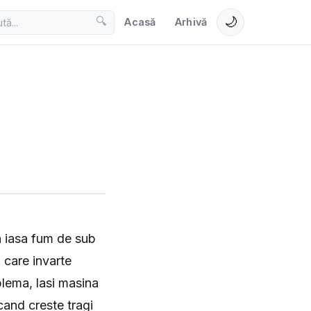
🌙
🔍
Acasă
Arhivă
sa iasa fum de sub
 care invarte
oblema, lasi masina
cand creste tragi