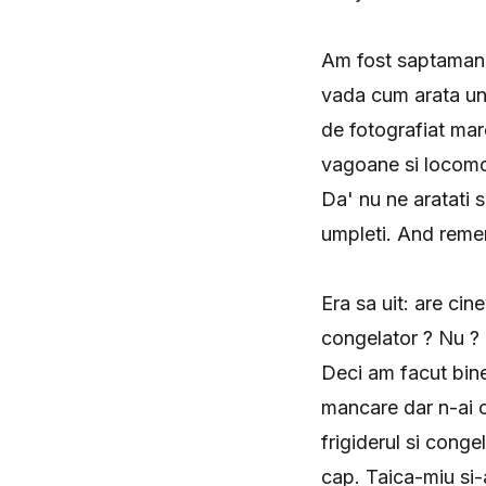
Am fost saptamana 
vada cum arata un 
de fotografiat mar
vagoane si locomot
Da' nu ne aratati 
umpleti. And remem
Era sa uit: are cin
congelator ? Nu ? 
Deci am facut bine
mancare dar n-ai c
frigiderul si conge
cap. Taica-miu si-