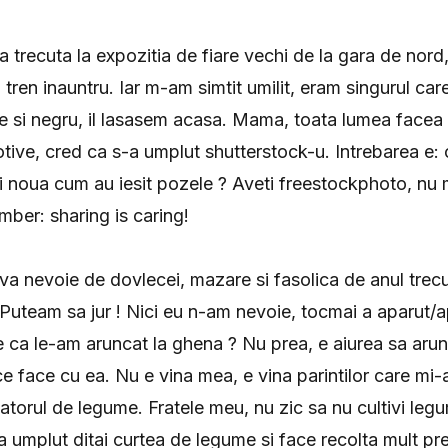
trecuta la expozitia de fiare vechi de la gara de nord,
tren inauntru. Iar m-am simtit umilit, eram singurul ca
e si negru, il lasasem acasa. Mama, toata lumea facea p
ive, cred ca s-a umplut shutterstock-u. Intrebarea e:
si noua cum au iesit pozele ? Aveti freestockphoto, nu 
ber: sharing is caring!
eva nevoie de dovlecei, mazare si fasolica de anul trecu
Puteam sa jur ! Nici eu n-am nevoie, tocmai a aparut/a
 ca le-am aruncat la ghena ? Nu prea, e aiurea sa arunc
e face cu ea. Nu e vina mea, e vina parintilor care mi-
latorul de legume. Fratele meu, nu zic sa nu cultivi leg
a umplut ditai curtea de legume si face recolta mult p