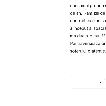
consumul propriu s
de an. I-am zis de
dar n-ai cu cine sa
a inceput si soacr
ma duc s-o iau. Mu
Pai traverseaza ora
soferului o atentie.
← În