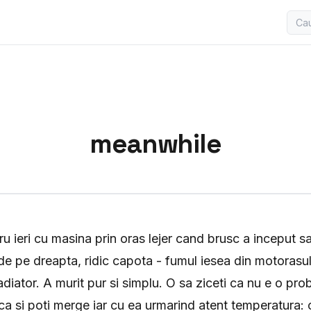
meanwhile
tru ieri cu masina prin oras lejer cand brusc a inceput 
e pe dreapta, ridic capota - fumul iesea din motorasul
radiator. A murit pur si simplu. O sa ziceti ca nu e o pr
ca si poti merge iar cu ea urmarind atent temperatura: 