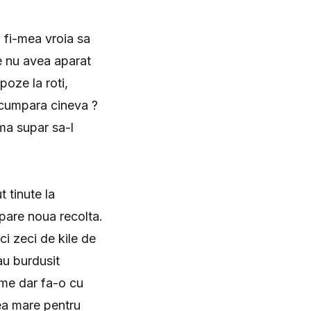
 fi-mea vroia sa
re nu avea aparat
oze la roti,
 cumpara cineva ?
ma supar sa-l
t tinute la
pare noua recolta.
i zeci de kile de
au burdusit
ume dar fa-o cu
rea mare pentru