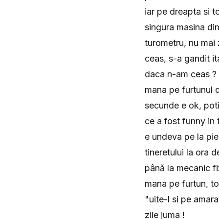
iar pe dreapta si 
singura masina din
turometru, nu mai 
ceas, s-a gandit it
daca n-am ceas ? N
mana pe furtunul d
secunde e ok, poti 
ce a fost funny in
e undeva pe la pie
tineretului la ora 
până la mecanic f
mana pe furtun, toa
"uite-l si pe amar
zile juma !