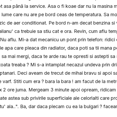
tot asa până la service. Asa o fi koae dar nu la masina 
 lume care nu are pe bord ceas de temperatura. Sa mor 
zic de aer conditionat. Pe bord n-am decat benzina si 
alianu' ca trebuie sa stiu cat e ora. Revin, cum aflu te
u aflu. Mi-a dat mecanicu un pont prin telefon: ridici 
e apa care pleaca din radiator, daca poti sa tii mana p
sa mai mergi, daca te arde rau te opresti si astepti sa 
 toata treaba ? Mi s-a intamplat necazul undeva prin dri
ptanari. Deci aveam de trecut de mihai bravu si apoi sa
de varf. Stiti cum era ? bara la bara ! am facut de la me
ix 2 ore juma. Mergeam 3 minute apoi opream, ridica
te astea sub privirile superficiale ale celorlalti care p
atu' ala..". Ba, dar daca plecam cu ea la bulgari ? fac