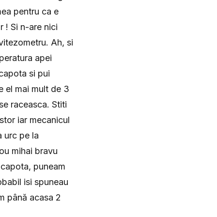
mea pentru ca e
! Si n-are nici
vitezometru. Ah, si
mperatura apei
capota si pui
e el mai mult de 3
se raceasca. Stiti
stor iar mecanicul
 urc pe la
trou mihai bravu
m capota, puneam
robabil isi spuneau
eam până acasa 2