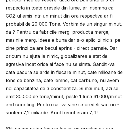
respecta in toate orasele din lume, ar insemna ca
CO2-ul emis intr-un minut din ora respectiva ar fi
probabil de 20,000 Tone. Vorbim de un singur minut,
da ? Pentru ca fabricile merg, productia merge,
masinile merg. Ideea e buna dar s-o aplici zilnic si pe
cine prinzi ca are becul aprins - direct parnaie. Dar
oricum nu ajuta la nimic, globalizarea e atat de
agresiva incat orice ai face nu se simte. Ganditi-va
cata pacura se arde in fiecare minut, cate milioane de
tone de benzina, cate lemne, cat carbune, nu avem
noi capacitatea de a constientiza. Si mai mult, azi se
emit 30.000 de tone/minut, peste 1 luna 31.000/minut
and counting. Pentru ca, va vine sa credeti sau nu -
suntem 7,2 miliarde. Anul trecut eram 7, 1!
Stiti ce am putea face in loc sa ne prostim cu ora