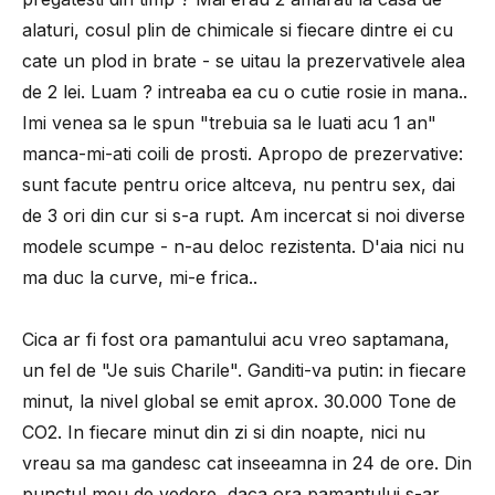
alaturi, cosul plin de chimicale si fiecare dintre ei cu
cate un plod in brate - se uitau la prezervativele alea
de 2 lei. Luam ? intreaba ea cu o cutie rosie in mana..
Imi venea sa le spun "trebuia sa le luati acu 1 an"
manca-mi-ati coili de prosti. Apropo de prezervative:
sunt facute pentru orice altceva, nu pentru sex, dai
de 3 ori din cur si s-a rupt. Am incercat si noi diverse
modele scumpe - n-au deloc rezistenta. D'aia nici nu
ma duc la curve, mi-e frica..
Cica ar fi fost ora pamantului acu vreo saptamana,
un fel de "Je suis Charile". Ganditi-va putin: in fiecare
minut, la nivel global se emit aprox. 30.000 Tone de
CO2. In fiecare minut din zi si din noapte, nici nu
vreau sa ma gandesc cat inseeamna in 24 de ore. Din
punctul meu de vedere, daca ora pamantului s-ar