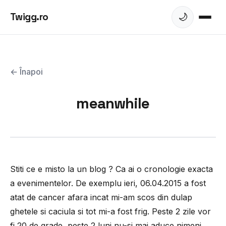
Twigg.ro
🌙
← Înapoi
meanwhile
Stiti ce e misto la un blog ? Ca ai o cronologie exacta
a evenimentelor. De exemplu ieri, 06.04.2015 a fost
atat de cancer afara incat mi-am scos din dulap
ghetele si caciula si tot mi-a fost frig. Peste 2 zile vor
fi 20 de grade, peste 2 luni nu-si mai aduce nimeni