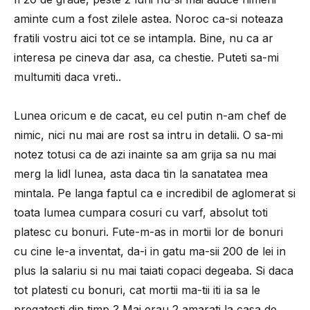
aminte cum a fost zilele astea. Noroc ca-si noteaza
fratili vostru aici tot ce se intampla. Bine, nu ca ar
interesa pe cineva dar asa, ca chestie. Puteti sa-mi
multumiti daca vreti..
Lunea oricum e de cacat, eu cel putin n-am chef de
nimic, nici nu mai are rost sa intru in detalii. O sa-mi
notez totusi ca de azi inainte sa am grija sa nu mai
merg la lidl lunea, asta daca tin la sanatatea mea
mintala. Pe langa faptul ca e incredibil de aglomerat si
toata lumea cumpara cosuri cu varf, absolut toti
platesc cu bonuri. Fute-m-as in mortii lor de bonuri
cu cine le-a inventat, da-i in gatu ma-sii 200 de lei in
plus la salariu si nu mai taiati copaci degeaba. Si daca
tot platesti cu bonuri, cat mortii ma-tii iti ia sa le
pregatesti din timp ? Mai erau 2 amarati la casa de