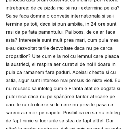
intrebarea: de ce pizda ma-sii nu-i extermina pe aia?
Sa se faca domne o convetie internationala si sa-i
termine pe toti, daca isi pun ambitia, in 24 ore sunt
rasi de pe fata pamantului. Pai boss, de ce ar face
asta? Interesele sunt mult prea mari, cum pula mea
s-au dezvoltat tarile dezvoltate daca nu pe carca
oropsitilor? Uite cum e la noi cu lemnul care pleaca
la austrieci, ei respira aer curat si de noi ii doare in
pula ca ramanem fara paduri. Aceiasi chestie si cu
astia, sigur sunt interese mai presus de niste vieti. Eu
nu reusesc sa inteleg cum e Franta atat de bogata si
puternica daca nu pe spânărea tarilor africane pe
care le controleaza si de care nu prea le pasa ca
saracii aia mor pe capete. Posibil ca eu sa nu inteleg
de fapt nimic si lucrurile sa stea de fapt altfel. Dar
până la proba contrarie, dati-mi voie sa cred ca pute