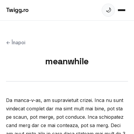
Twigg.ro
🌙
← Înapoi
meanwhile
Da manca-v-as, am supravietuit crizei. Inca nu sunt
vindecat complet dar ma simt mult mai bine, pot sta
pe scaun, pot merge, pot conduce. Inca schiopatez
cand merg dar ce mai conteaza, pot sa merg. Deci
am avut niste zile in care daca stateam mai mult de 3