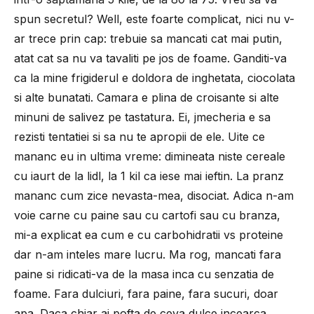
spun secretul? Well, este foarte complicat, nici nu v-
ar trece prin cap: trebuie sa mancati cat mai putin,
atat cat sa nu va tavaliti pe jos de foame. Ganditi-va
ca la mine frigiderul e doldora de inghetata, ciocolata
si alte bunatati. Camara e plina de croisante si alte
minuni de salivez pe tastatura. Ei, jmecheria e sa
rezisti tentatiei si sa nu te apropii de ele. Uite ce
mananc eu in ultima vreme: dimineata niste cereale
cu iaurt de la lidl, la 1 kil ca iese mai ieftin. La pranz
mananc cum zice nevasta-mea, disociat. Adica n-am
voie carne cu paine sau cu cartofi sau cu branza,
mi-a explicat ea cum e cu carbohidratii vs proteine
dar n-am inteles mare lucru. Ma rog, mancati fara
paine si ridicati-va de la masa inca cu senzatia de
foame. Fara dulciuri, fara paine, fara sucuri, doar
apa. Daca chiar ai pofta de ceva dulce incearca