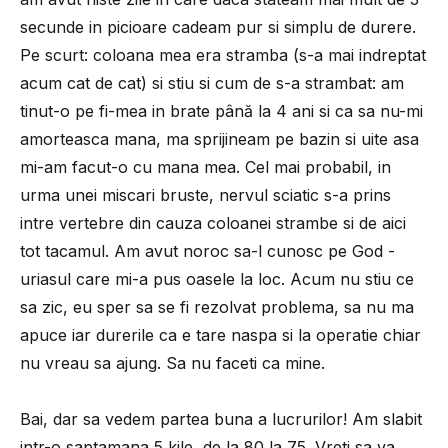
secunde in picioare cadeam pur si simplu de durere.
Pe scurt: coloana mea era stramba (s-a mai indreptat
acum cat de cat) si stiu si cum de s-a strambat: am
tinut-o pe fi-mea in brate până la 4 ani si ca sa nu-mi
amorteasca mana, ma sprijineam pe bazin si uite asa
mi-am facut-o cu mana mea. Cel mai probabil, in
urma unei miscari bruste, nervul sciatic s-a prins
intre vertebre din cauza coloanei strambe si de aici
tot tacamul. Am avut noroc sa-l cunosc pe God -
uriasul care mi-a pus oasele la loc. Acum nu stiu ce
sa zic, eu sper sa se fi rezolvat problema, sa nu ma
apuce iar durerile ca e tare naspa si la operatie chiar
nu vreau sa ajung. Sa nu faceti ca mine.
Bai, dar sa vedem partea buna a lucrurilor! Am slabit
intr-o saptamana 5 kile, de la 80 la 75. Vreti sa va