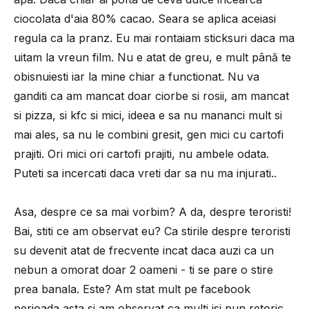
ciocolata d'aia 80% cacao. Seara se aplica aceiasi
regula ca la pranz. Eu mai rontaiam sticksuri daca ma
uitam la vreun film. Nu e atat de greu, e mult până te
obisnuiesti iar la mine chiar a functionat. Nu va
ganditi ca am mancat doar ciorbe si rosii, am mancat
si pizza, si kfc si mici, ideea e sa nu mananci mult si
mai ales, sa nu le combini gresit, gen mici cu cartofi
prajiti. Ori mici ori cartofi prajiti, nu ambele odata.
Puteti sa incercati daca vreti dar sa nu ma injurati..
Asa, despre ce sa mai vorbim? A da, despre teroristi!
Bai, stiti ce am observat eu? Ca stirile despre teroristi
su devenit atat de frecvente incat daca auzi ca un
nebun a omorat doar 2 oameni - ti se pare o stire
prea banala. Este? Am stat mult pe facebook
perioada asta si am observat ca multi isi pun retoric