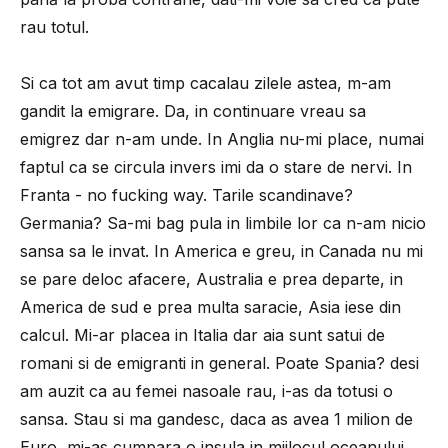
rau totul.
Si ca tot am avut timp cacalau zilele astea, m-am
gandit la emigrare. Da, in continuare vreau sa
emigrez dar n-am unde. In Anglia nu-mi place, numai
faptul ca se circula invers imi da o stare de nervi. In
Franta - no fucking way. Tarile scandinave?
Germania? Sa-mi bag pula in limbile lor ca n-am nicio
sansa sa le invat. In America e greu, in Canada nu mi
se pare deloc afacere, Australia e prea departe, in
America de sud e prea multa saracie, Asia iese din
calcul. Mi-ar placea in Italia dar aia sunt satui de
romani si de emigranti in general. Poate Spania? desi
am auzit ca au femei nasoale rau, i-as da totusi o
sansa. Stau si ma gandesc, daca as avea 1 milion de
Euro, mi-as cumpara o insula in mijlocul oceanului,