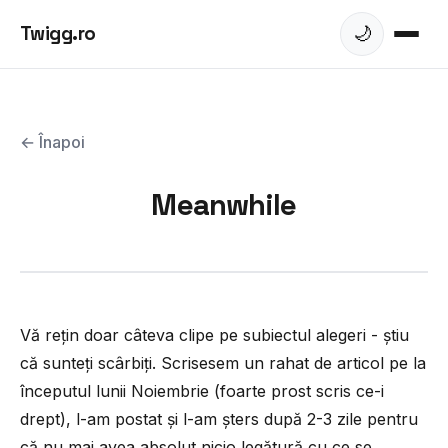
Twigg.ro
🌙
← Înapoi
Meanwhile
Vă rețin doar câteva clipe pe subiectul alegeri - știu
că sunteți scârbiți. Scrisesem un rahat de articol pe la
începutul lunii Noiembrie (foarte prost scris ce-i
drept), l-am postat și l-am șters după 2-3 zile pentru
că nu mai avea absolut nicio legătură cu ce se