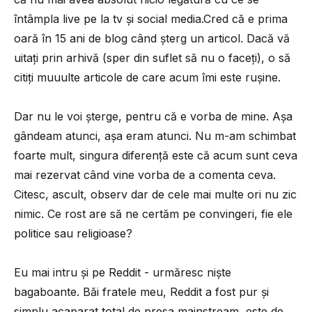
întâmpla live pe la tv și social media.Cred că e prima
oară în 15 ani de blog când șterg un articol. Dacă vă
uitați prin arhivă (sper din suflet să nu o faceți), o să
citiți muuulte articole de care acum îmi este rușine.
Dar nu le voi șterge, pentru că e vorba de mine. Așa
gândeam atunci, așa eram atunci. Nu m-am schimbat
foarte mult, singura diferență este că acum sunt ceva
mai rezervat când vine vorba de a comenta ceva.
Citesc, ascult, observ dar de cele mai multe ori nu zic
nimic. Ce rost are să ne certăm pe convingeri, fie ele
politice sau religioase?
Eu mai intru și pe Reddit - urmăresc niște
bagaboante. Băi fratele meu, Reddit a fost pur și
simplu acaparat total de presa mainstream, este de