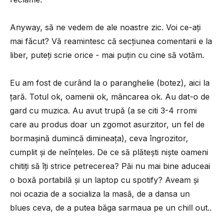
Anyway, să ne vedem de ale noastre zic. Voi ce-ați
mai făcut? Vă reamintesc că secțiunea comentarii e la
liber, puteți scrie orice - mai puțin cu cine să votăm.
Eu am fost de curând la o paranghelie (botez), aici la
țară. Totul ok, oamenii ok, mâncarea ok. Au dat-o de
gard cu muzica. Au avut trupă (a se citi 3-4 rromi
care au produs doar un zgomot asurzitor, un fel de
bormașină dumincă dimineața), ceva îngrozitor,
cumplit și de neînțeles. De ce să plătești niște oameni
chitiți să îți strice petrecerea? Păi nu mai bine aduceai
o boxă portabilă și un laptop cu spotify? Aveam și
noi ocazia de a socializa la masă, de a dansa un
blues ceva, de a putea băga sarmaua pe un chill out..