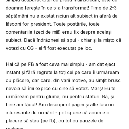
doamne ferește în ce s-a transformat! Timp de 2-3
săptămâni nu a existat niciun alt subiect în afară de
lăsconi for president. Toate postările, toate
comentariile (zeci de mii!) erau fix despre același
subiect. Dacă îndrăzneai să spui - chiar și la mișto că
votezi cu CG - ai fi fost executat pe loc.
Hai că pe FB a fost ceva mai simplu - am dat eject
instant și fără regrete la toți cei pe care îi urmăream
cu plăcere, dar care, din varii motive, au simțit brusc
nevoia să îmi explice cu cine să votez. Marș! Eu te
urmăream pentru glume, nu pentru sfaturi. Bă, și
bine am făcut! Am descoperit pagini și alte lucruri
interesante de urmărit - pot spune că acum e o
placere să stau (pe fb), cu tot cu pauzele de
reclame.