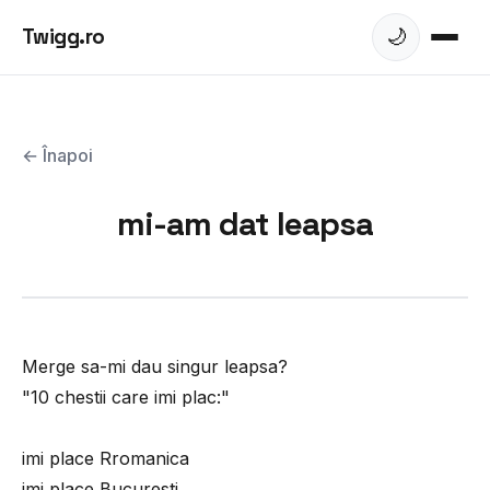
Twigg.ro
🌙
← Înapoi
mi-am dat leapsa
Merge sa-mi dau singur leapsa?
"10 chestii care imi plac:"
imi place Rromanica
imi place Bucuresti