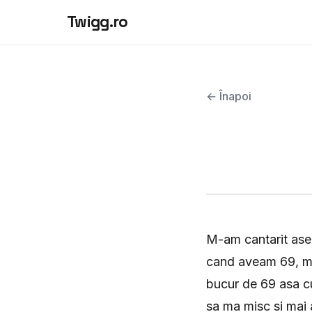
Twigg.ro
← Înapoi
M-am cantarit asear
cand aveam 69, ma 
bucur de 69 asa cu
sa ma misc si mai 