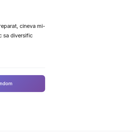
reparat, cineva mi-
sa diversific
random