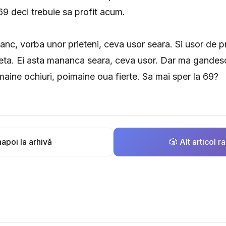
69 deci trebuie sa profit acum.
nc, vorba unor prieteni, ceva usor seara. Si usor de p
ta. Ei asta mananca seara, ceva usor. Dar ma gandesc 
 maine ochiuri, poimaine oua fierte. Sa mai sper la 69?
apoi la arhivă
🎲 Alt articol 