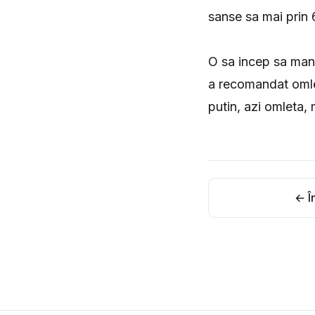
sanse sa mai prin 
O sa incep sa mana
a recomandat omle
putin, azi omleta,
← În