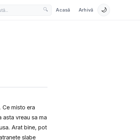
🌙
🔍
Acasă
Arhivă
. Ce misto era
a asta vreau sa ma
sa. Arat bine, pot
atranete slabe