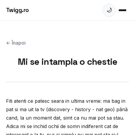
Twigg.ro
🌙
← Înapoi
Mi se intampla o chestie
Fiti atenti ce patesc seara in ultima vreme: ma bag in
pat si ma uit la tv (discovery - history - nat geo) până
cand, la un moment dat, simt ca nu mai pot sa stau.
Adica mi se inchid ochii de somn indiferent cat de
interesant e la tv, pur si simplu nu mai pot sta si-l