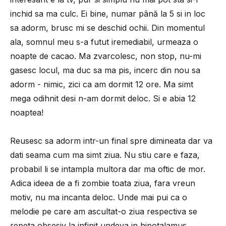
inchid sa ma culc. Ei bine, numar până la 5 si in loc
sa adorm, brusc mi se deschid ochii. Din momentul
ala, somnul meu s-a futut iremediabil, urmeaza o
noapte de cacao. Ma zvarcolesc, non stop, nu-mi
gasesc locul, ma duc sa ma pis, incerc din nou sa
adorm - nimic, zici ca am dormit 12 ore. Ma simt
mega odihnit desi n-am dormit deloc. Si e abia 12
noaptea!
Reusesc sa adorm intr-un final spre dimineata dar va
dati seama cum ma simt ziua. Nu stiu care e faza,
probabil li se intampla multora dar ma oftic de mor.
Adica ideea de a fi zombie toata ziua, fara vreun
motiv, nu ma incanta deloc. Unde mai pui ca o
melodie pe care am ascultat-o ziua respectiva se
repeta obsesiv la infinit undeva in hipotalamus.