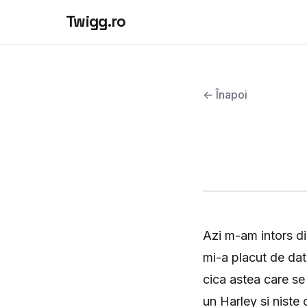
Twigg.ro
← Înapoi
Azi m-am intors din
mi-a placut de dat
cica astea care se
un Harley si niste