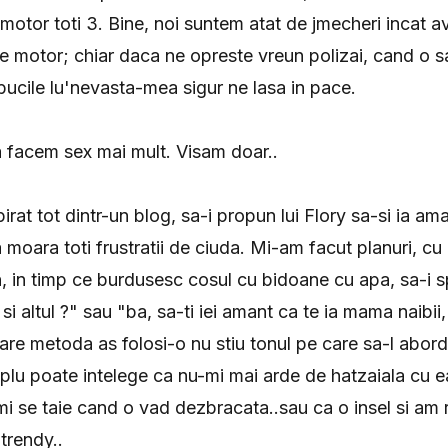
e motor toti 3. Bine, noi suntem atat de jmecheri incat 
 motor; chiar daca ne opreste vreun polizai, cand o s
 bucile lu'nevasta-mea sigur ne lasa in pace.
 facem sex mai mult. Visam doar..
at tot dintr-un blog, sa-i propun lui Flory sa-si ia ama
 moara toti frustratii de ciuda. Mi-am facut planuri, c
in timp ce burdusesc cosul cu bidoane cu apa, sa-i sp
 si altul ?" sau "ba, sa-ti iei amant ca te ia mama naibii,
care metoda as folosi-o nu stiu tonul pe care sa-l abor
lu poate intelege ca nu-mi mai arde de hatzaiala cu ea
 mi se taie cand o vad dezbracata..sau ca o insel si am
trendy..