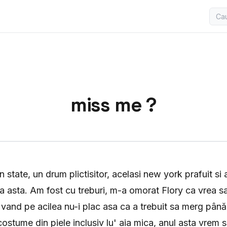
miss me ?
 state, un drum plictisitor, acelasi new york prafuit si 
a asta. Am fost cu treburi, m-a omorat Flory ca vrea 
 vand pe acilea nu-i plac asa ca a trebuit sa merg pân
 costume din piele inclusiv lu' aia mica, anul asta vre