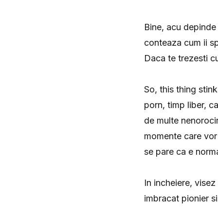
Bine, acu depinde s
conteaza cum ii sp
Daca te trezesti cu
So, this thing sti
porn, timp liber, c
de multe nenorociri
momente care vor tr
se pare ca e norma
In incheiere, visez
imbracat pionier s