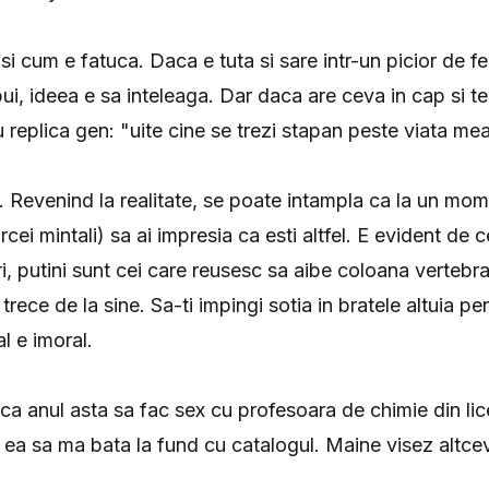
i cum e fatuca. Daca e tuta si sare intr-un picior de fer
ui, ideea e sa inteleaga. Dar daca are ceva in cap si t
 replica gen: "uite cine se trezi stapan peste viata mea
nk. Revenind la realitate, se poate intampla ca la un mo
arcei mintali) sa ai impresia ca esti altfel. E evident de 
, putini sunt cei care reusesc sa aibe coloana vertebral
ece de la sine. Sa-ti impingi sotia in bratele altuia pen
l e imoral.
 ca anul asta sa fac sex cu profesoara de chimie din lic
i ea sa ma bata la fund cu catalogul. Maine visez altcev