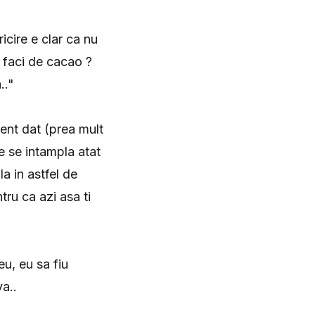
icire e clar ca nu
e faci de cacao ?
.."
ment dat (prea mult
ce se intampla atat
a in astfel de
tru ca azi asa ti
eu, eu sa fiu
a..