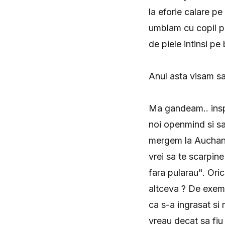
la eforie calare p
umblam cu copil pe
de piele intinsi pe
Anul asta visam sa
Ma gandeam.. inspir
noi openmind si sa
mergem la Auchan, 
vrei sa te scarpine
fara pularau". Ori
altceva ? De exemp
ca s-a ingrasat si
vreau decat sa fiu 