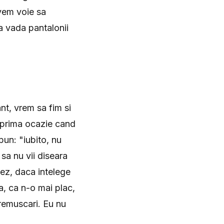
avem voie sa
a vada pantalonii
nt, vrem sa fim si
u prima ocazie cand
un: "iubito, nu
 sa nu vii diseara
dez, daca intelege
, ca n-o mai plac,
 remuscari. Eu nu