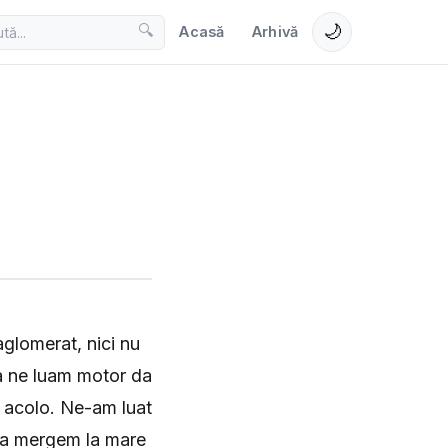
🌙
🔍
Acasă
Arhivă
aglomerat, nici nu
sa ne luam motor da
ă acolo. Ne-am luat
m sa mergem la mare