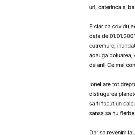
uri, caterinca si ba
E clar ca covidu ex
data de 01.01.2001
cutremure, inundati
adauga poluarea, e
de ani! Ce mai con
Ionel are tot drep
distrugerea planete
sa fi facut un cal
sansa sa nu fierbe
Dar sa revenim la.