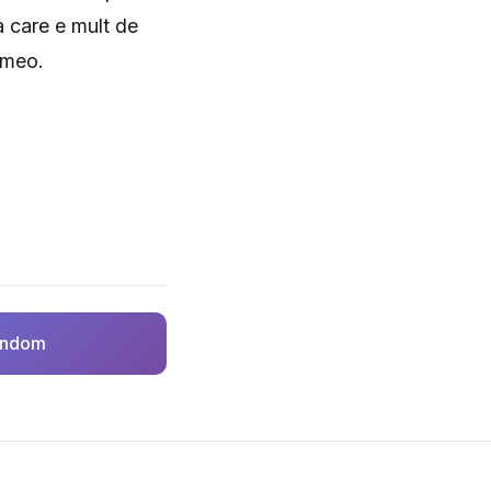
a care e mult de
imeo.
random