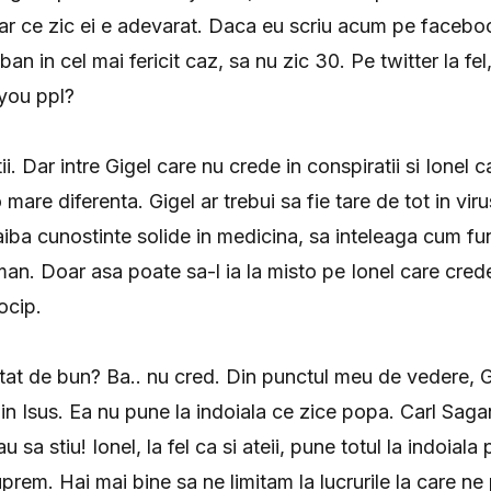
ar ce zic ei e adevarat. Daca eu scriu acum pe facebo
 ban in cel mai fericit caz, sa nu zic 30. Pe twitter la fel
 you ppl?
ii. Dar intre Gigel care nu crede in conspiratii si Ionel c
o mare diferenta. Gigel ar trebui sa fie tare de tot in vir
aiba cunostinte solide in medicina, sa inteleaga cum f
an. Doar asa poate sa-l ia la misto pe Ionel care crede 
ocip.
atat de bun? Ba.. nu cred. Din punctul meu de vedere, Gi
in Isus. Ea nu pune la indoiala ce zice popa. Carl Sag
 sa stiu! Ionel, la fel ca si ateii, pune totul la indoiala
uprem. Hai mai bine sa ne limitam la lucrurile la care 