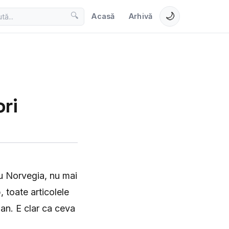
🌙
🔍
Acasă
Arhivă
ori
au Norvegia, nu mai
, toate articolele
han. E clar ca ceva