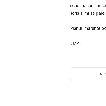
scriu macar 1 arti
scris si mi se par
Planuri marunte bo
LMA!
← În