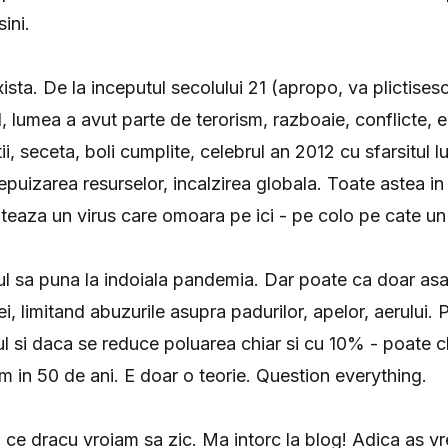
sini.
ista. De la inceputul secolului 21 (apropo, va plictisesc
, lumea a avut parte de terorism, razboaie, conflicte, e
i, seceta, boli cumplite, celebrul an 2012 cu sfarsitul lu
puizarea resurselor, incalzirea globala. Toate astea in
teaza un virus care omoara pe ici - pe colo pe cate un
tul sa puna la indoiala pandemia. Dar poate ca doar asa
i, limitand abuzurile asupra padurilor, apelor, aerului. 
cul si daca se reduce poluarea chiar si cu 10% - poate 
m in 50 de ani. E doar o teorie. Question everything.
. ce dracu vroiam sa zic. Ma intorc la blog! Adica as v