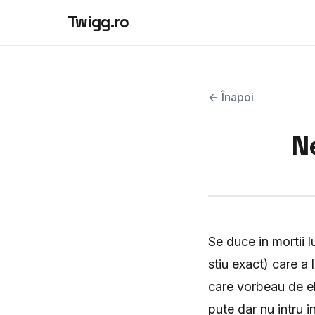
Twigg.ro
← Înapoi
Ne
Se duce in mortii 
stiu exact) care a 
care vorbeau de el
pute dar nu intru in