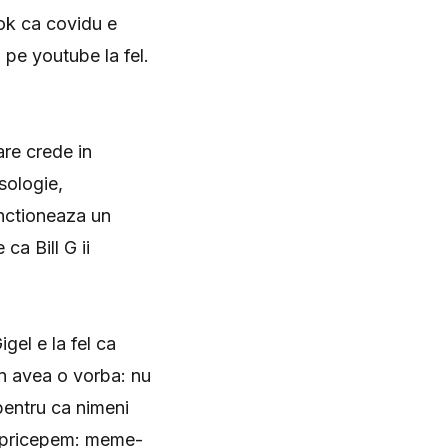
ok ca covidu e
, pe youtube la fel.
are crede in
usologie,
unctioneaza un
ca Bill G ii
gel e la fel ca
an avea o vorba: nu
 pentru ca nimeni
ne pricepem: meme-