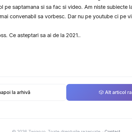
col pe saptamana si sa fac si video. Am niste subiecte l
e mai convenabil sa vorbesc. Dar nu pe youtube ci pe v
ss. Ce asteptari sa ai de la 2021..
apoi la arhivă
🎲 Alt articol 
© 2026 Twigg.ro. Toate drepturile rezervate. ·
Contact