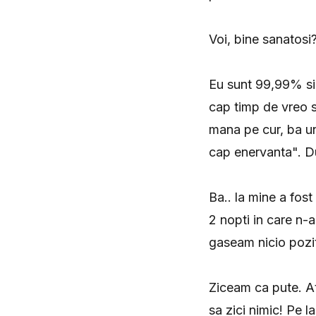
Voi, bine sanatosi
Eu sunt 99,99% si
cap timp de vreo s
mana pe cur, ba un
cap enervanta". Du
Ba.. la mine a fost
2 nopti in care n-
gaseam nicio pozit
Ziceam ca pute. At
sa zici nimic! Pe la