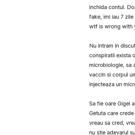
inchida contul. Do
fake, imi iau 7 zile
wtf is wrong with
Nu intram in discut
conspiratii exista 
microbiologie, sa 
vaccin si corpul um
injecteaza un micr
Sa fie oare Gigel 
Getuta care crede 
vreau sa cred, vreau
nu stie adevarul s