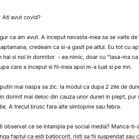
? Ati avut covid?
gur ca am avut. A inceput nevasta-mea sa se vaite de 
aptamana, credeam ca si-a gasit pe altul. Eu tot cu ap
 hai si noi in dormitor - ea nimic, doar cu "lasa-ma c
pa care a inceput si fii-mea apoi m-a luat si pe mn.
 putin mai naspa sa zic. la modul ca dupa 2 zile de dure
am dormit mai deloc din cauza unor dureri in piept, pur 
ie. A trecut brusc fara alte simtopme sau febra.
i observat ce se intampla pe social media? Manca-ti-a
nga faptul ca esti batjocorit, risti sa fii suspendat sau c