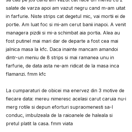
salate de varza apoi am vazut negru cand m-am uitat
in farfurie. Niste strips cat degetul mic, vai mortii ei de
portie. Am luat foc si mi-am cerut banii inapoi. A venit
managera pizdii si mi-a schimbat aia portia. Alea au
fost putinel mai mari dar de departe a fost cea mai
jalnica masa la kfc. Daca inainte mancam amandoi
dintr-un meniu de 8 strips si mai ramanea unu in
farfurie, de data asta ne-am ridicat de la masa inca
flamanzi. fmm kfc
La cumparaturi de obicei ma enervez din 3 motive de
fiecare data: mereu nimeresc acelasi carut caruia nu-i
merg rotile si depun eforturi supraomenesti sa-l
conduc, imbulzeala de la raioanele de haleala si
pretul platit la casa. fmm viata