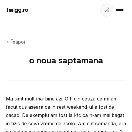
Twigg.ro
🌙
← Înapoi
o noua saptamana
Ma simt mult mai bine azi. O fi din cauza ca mi-am
facut dus aseara ca in rest weekend-ul a fost de
cacao. De exemplu am fost la kfc ca n-am mai bagat
in fizic de ceva vreme de acolo. Am dat comanda, era
sa cad pe jos cand am vazut cat face un meniu cu 2