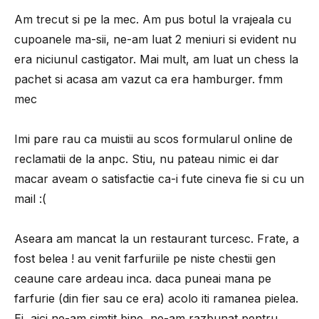
Am trecut si pe la mec. Am pus botul la vrajeala cu
cupoanele ma-sii, ne-am luat 2 meniuri si evident nu
era niciunul castigator. Mai mult, am luat un chess la
pachet si acasa am vazut ca era hamburger. fmm
mec
Imi pare rau ca muistii au scos formularul online de
reclamatii de la anpc. Stiu, nu pateau nimic ei dar
macar aveam o satisfactie ca-i fute cineva fie si cu un
mail :(
Aseara am mancat la un restaurant turcesc. Frate, a
fost belea ! au venit farfuriile pe niste chestii gen
ceaune care ardeau inca. daca puneai mana pe
farfurie (din fier sau ce era) acolo iti ramanea pielea.
Ei, aici ne-am simtit bine, ne-am razbunat pentru