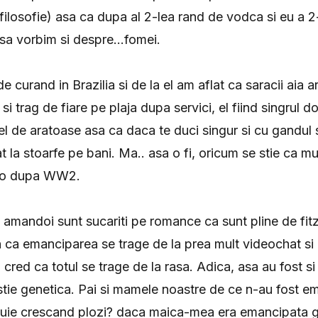
n filosofie) asa ca dupa al 2-lea rand de vodca si eu a 
sa vorbim si despre...fomei.
e curand in Brazilia si de la el am aflat ca saracii aia ar
t si trag de fiare pe plaja dupa servici, el fiind singrul 
 fel de aratoase asa ca daca te duci singur si cu gandul
 la stoarfe pe bani. Ma.. asa o fi, oricum se stie ca mult
olo dupa WW2.
, amandoi sunt sucariti pe romance ca sunt pline de f
 ca emanciparea se trage de la prea mult videochat si it
ei cred ca totul se trage de la rasa. Adica, asa au fost s
tie genetica. Pai si mamele noastre de ce n-au fost e
inuie crescand plozi? daca maica-mea era emancipata g