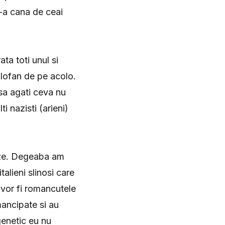
2-a cana de ceai
ata toti unul si
dolofan de pe acolo.
 sa agati ceva nu
i nazisti (arieni)
itze. Degeaba am
alieni slinosi care
i vor fi romancutele
mancipate si au
enetic eu nu