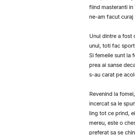
fiind masteranti i
ne-am facut curaj 
Unul dintre a fost d
unul, toti fac spor
Si femeile sunt la
prea ai sanse decat
s-au carat pe ac
Revenind la fomei
incercat sa le spun
ling tot ce prind, 
mereu, este o ches
preferat sa se ch