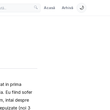
🌙
🔍
Acasă
Arhivă
at in prima
a. Eu fiind sofer
m, intai despre
 epuizate (noi 3