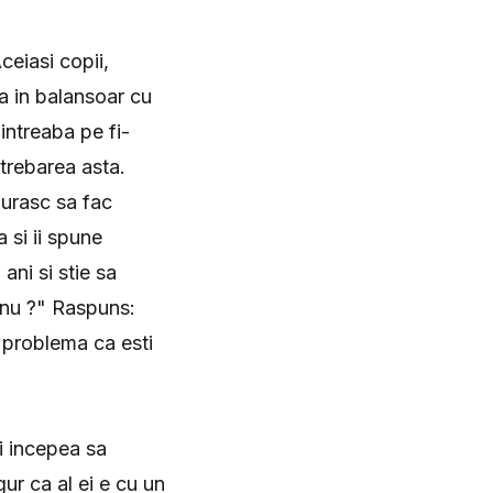
ceiasi copii,
a in balansoar cu
intreaba pe fi-
ntrebarea asta.
, urasc sa fac
 si ii spune
 ani si stie sa
 nu ?" Raspuns:
s problema ca esti
i incepea sa
gur ca al ei e cu un