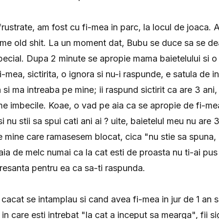
ustrate, am fost cu fi-mea in parc, la locul de joaca. A
me old shit. La un moment dat, Bubu se duce sa se de
special. Dupa 2 minute se apropie mama baietelului si o 
i-mea, sictirita, o ignora si nu-i raspunde, e satula de i
 si ma intreaba pe mine; ii raspund sictirit ca are 3 ani
e imbecile. Koae, o vad pe aia ca se apropie de fi-mea
i nu stii sa spui cati ani ai ? uite, baietelul meu nu are 3
e mine care ramasesem blocat, cica "nu stie sa spuna,
a aia de melc numai ca la cat esti de proasta nu ti-ai pu
eresanta pentru ea ca sa-ti raspunda.
cacat se intamplau si cand avea fi-mea in jur de 1 an s
 in care esti intrebat "la cat a inceput sa mearga", fii si