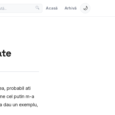
🌙
🔍
Acasă
Arhivă
ate
ea, probabil ati
ine cel putin m-a
 Va dau un exemplu,