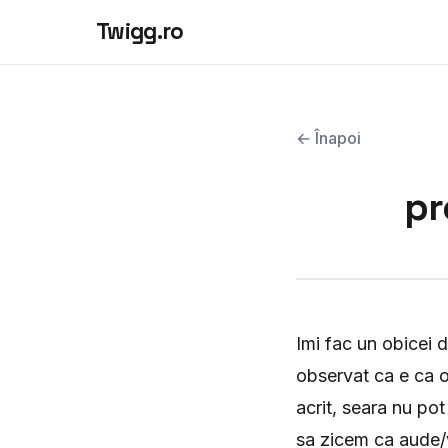
Twigg.ro
← Înapoi
pr
Imi fac un obicei d
observat ca e ca o
acrit, seara nu po
sa zicem ca aude/