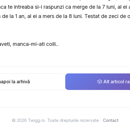
ca te intreaba si-i raspunzi ca merge de la 7 luni, al ei 
de la 1 an, al ei a mers de la 8 luni. Testat de zeci de or
veti, manca-mi-ati coili..
apoi la arhivă
🎲 Alt articol 
© 2026 Twigg.ro. Toate drepturile rezervate. ·
Contact