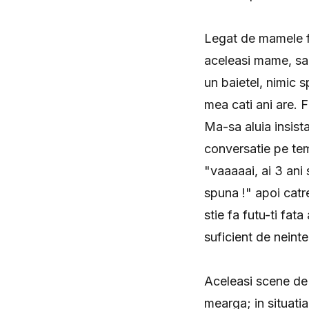
Legat de mamele fr
aceleasi mame, sa
un baietel, nimic 
mea cati ani are. F
Ma-sa aluia insista
conversatie pe tem
"vaaaaai, ai 3 ani s
spuna !" apoi catr
stie fa futu-ti fat
suficient de neint
Aceleasi scene de 
mearga; in situatia