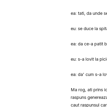
ea: tati, da unde s
eu: se duce la spi
ea: da ce-a patit b
eu: s-a lovit la pic
ea: da' cum s-a lov
Ma rog, ati prins 
raspuns genereaza 
caut raspunsul car