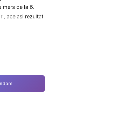
a mers de la 6.
i, acelasi rezultat
random