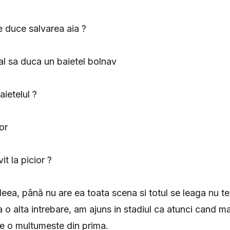
e duce salvarea aia ?
tal sa duca un baietel bolnav
aietelul ?
ior
it la picior ?
ideea, până nu are ea toata scena si totul se leaga nu t
o alta intrebare, am ajuns in stadiul ca atunci cand m
e o multumeste din prima.