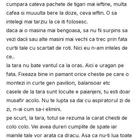
cumpara cateva pachete de tigari mai ieftine, multa
cafea si muuulta bere la doze, ceva ieftin. O sa
intelegi mai tarziu la ce iti folosesc.
daca ai o masina mai bengoasa, sa nu fii surpins sa
vezi dacii sau alte masini mai vechi ca trec prin fata
curtii tale cu scartait de roti. Nici eu n-am inteles de
ce..
la tara nu bate vantul ca la oras. Aici e uragan pe
fata. Fixeaza bine in pamant orice chestie pe care o
montezi in curte gen pavilion, balansoar etc
casele de la tara sunt locuite e paianjeni, tu esti doar
musafir acolo. Nu te lupta sa dai cu aspiratorul zi de
zi, n-ai cum sa-i elimini.
pe scurt, la tara, totul se rezuma la carat chestii de
colo colo. Vei avea dureri cumplite de spate iar
mainile tale vor arata ca dracu. Asa ca nu-ti lua toate