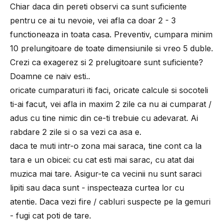
Chiar daca din pereti observi ca sunt suficiente
pentru ce ai tu nevoie, vei afla ca doar 2 - 3
functioneaza in toata casa. Preventiv, cumpara minim
10 prelungitoare de toate dimensiunile si vreo 5 duble.
Crezi ca exagerez si 2 prelugitoare sunt suficiente?
Doamne ce naiv esti..
oricate cumparaturi iti faci, oricate calcule si socoteli
ti-ai facut, vei afla in maxim 2 zile ca nu ai cumparat /
adus cu tine nimic din ce-ti trebuie cu adevarat. Ai
rabdare 2 zile si o sa vezi ca asa e.
daca te muti intr-o zona mai saraca, tine cont ca la
tara e un obicei: cu cat esti mai sarac, cu atat dai
muzica mai tare. Asigur-te ca vecinii nu sunt saraci
lipiti sau daca sunt - inspecteaza curtea lor cu
atentie. Daca vezi fire / cabluri suspecte pe la gemuri
- fugi cat poti de tare.