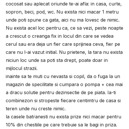
cocosat sau aplecat oriunde te-ai afla: in casa, curte,
sopron, beci, pod, wc. Nu exista nici macar 1 metru
unde poti spune ca gata, aici nu ma lovesc de nimic.
Nu exista acel loc pentru ca, ce sa vezi, peste noapte
a crescut o creanga fix in locul din care se vedea
cerul sau era deja un fier care sprijinea ceva, fier pe
care nu l-ai vazut initial. Nu prietene, la tara nu exista
niciun loc unde sa poti sta drept, poate doar in
mijlocul strazii.
inainte sa te muti cu nevasta si copil, da o fuga la un
magazin de specilitate si cumpara o pompa + cea mai
a dracu solutie pentru dezinsectie de pe piata. Ia-ti
combinezon si stropeste fiecare centimtru de casa si
teren unde nu creste nimic.
la casele batranesti nu exista prize nici macar pentru
10% din chestiile pe care trebuie sa le bagi in priza.