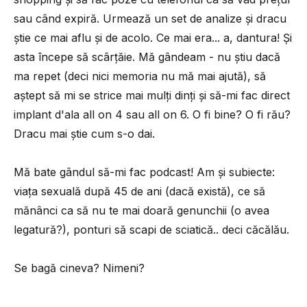
sau când expiră. Urmează un set de analize și dracu
știe ce mai aflu și de acolo. Ce mai era... a, dantura! Și
asta începe să scârțăie. Mă gândeam - nu știu dacă
ma repet (deci nici memoria nu mă mai ajută), să
aștept să mi se strice mai mulți dinți și să-mi fac direct
implant d'ala all on 4 sau all on 6. O fi bine? O fi rău?
Dracu mai știe cum s-o dai.
Mă bate gândul să-mi fac podcast! Am și subiecte:
viața sexuală după 45 de ani (dacă există), ce să
mănânci ca să nu te mai doară genunchii (o avea
legatură?), ponturi să scapi de sciatică.. deci căcălău.
Se bagă cineva? Nimeni?