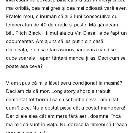
mai oribilă, cea mai grea și cea mai odioasă vară ever.
Fratele meu, e inuman să ai 3 luni consecutive cu
temperaturi de 40 de grade și peste. Mă găndeam
bă.. Pitch Black - filmul ala cu Vin Diesel, e de fapt un
documentar. Am ajuns să ies puțin din casă
dimineața, ziua să stau ascuns, iar seara când se
duce soarele - apar tânțarii manca-ți-aș. Deci cum se
poate așa ceva?
V-am spus că m-a lăsat aeru condiționat la mașină?
Deci am zis că mor. Long story short: a trebuit
demontat tot bordul ca să schimbe ceva.. am uitat
cum îi zice. Nu a costat piesa cât a costat manopera!
Dar zilele alea cât am mers fără aer.. doamne, încă
mă mir ca sunt în viață. Nu doresc la nimeni să treacă
prin așa ceva.. 🥵