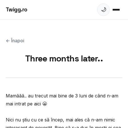
Twigg.ro
🌙
← Înapoi
Three months later..
Mamăăă.. au trecut mai bine de 3 luni de când n-am
mai intrat pe aici 😬
Nici nu știu cu ce să încep, mai ales că n-am nimic
interesant de povestit. Bine că s-a dus în morții ei cea