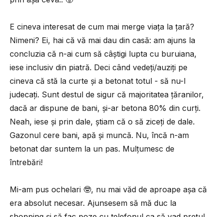
E cineva interesat de cum mai merge viața la țară?
Nimeni? Ei, hai că vă mai dau din casă: am ajuns la
concluzia că n-ai cum să câștigi lupta cu buruiana,
iese inclusiv din piatră. Deci când vedeți/auziți pe
cineva că stă la curte și a betonat totul - să nu-l
judecați. Sunt destul de sigur că majoritatea țăranilor,
dacă ar dispune de bani, și-ar betona 80% din curți.
Neah, iese și prin dale, știam că o să ziceți de dale.
Gazonul cere bani, apă și muncă. Nu, încă n-am
betonat dar suntem la un pas. Mulțumesc de
întrebări!
Mi-am pus ochelari 🤓, nu mai văd de aproape așa că
era absolut necesar. Ajunsesem să mă duc la
shopping și să fac poze cu telefonul ca să vad prețul