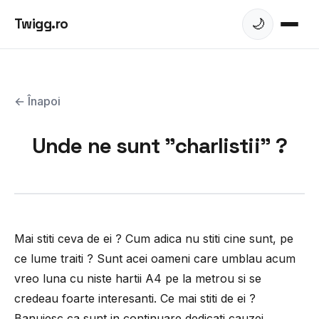
Twigg.ro
🌙
← Înapoi
Unde ne sunt "charlistii" ?
Mai stiti ceva de ei ? Cum adica nu stiti cine sunt, pe
ce lume traiti ? Sunt acei oameni care umblau acum
vreo luna cu niste hartii A4 pe la metrou si se
credeau foarte interesanti. Ce mai stiti de ei ?
Banuiesc ca sunt in continuare dedicati cauzei