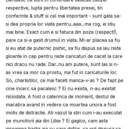
respective, lupta pentru libertatea presei, tin
conferinte & stuff si cel mai important - sunt gata sa-
si dea propria lor viata pentru..aaa...ma rog, ei stiu
mai bine. Exact cum e si fatuca din poza (respect!),
pare ca si-a gasit drumul in viata. Mi-ar placea sa fiu
si eu atat de puternic psihic, sa fiu dispus sa iau niste
gloante in cap pentru niste caricaturi de cacat la care
nici dracu nu rade. Dar..nu am putere, sunt las si n-
as vrea sa mor ca prostu, ma fut in caricaturile lor.
So, charlistilor, ce mai faceti manca-v-as ? De fapt pe
cine incerc sa pacalesc ? Ei nu exista, n-au existat
niciodata. A fost o caterinca de moment, destul de
macabra avand in vedere ca moartea unora a fost
motiv de distractie. Ati vazut la stiri cum i-au executat
pe muncitorii aia din Libia ? Ei gagico, cam asta
inseamna hartia aia cu care defilai, ca esti dispusa sa