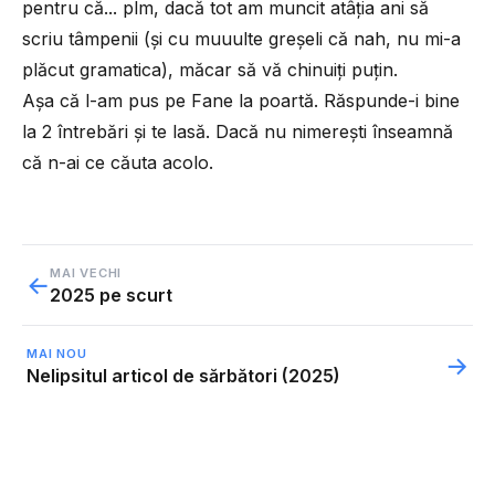
pentru că... plm, dacă tot am muncit atâția ani să
scriu tâmpenii (și cu muuulte greșeli că nah, nu mi-a
plăcut gramatica), măcar să vă chinuiți puțin.
Așa că l-am pus pe Fane la poartă. Răspunde-i bine
la 2 întrebări și te lasă. Dacă nu nimerești înseamnă
că n-ai ce căuta acolo.
MAI VECHI
←
2025 pe scurt
MAI NOU
→
Nelipsitul articol de sărbători (2025)