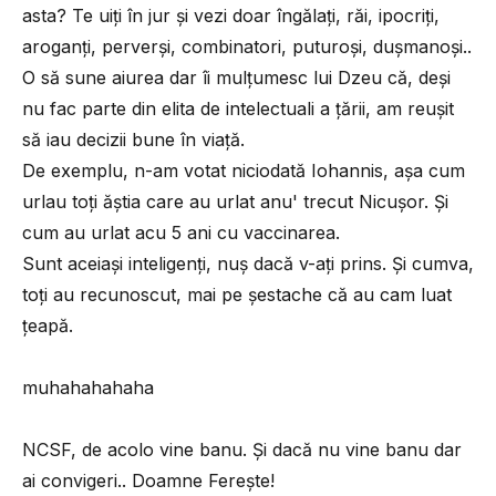
asta? Te uiți în jur și vezi doar îngălați, răi, ipocriți,
aroganți, perverși, combinatori, puturoși, dușmanoși..
O să sune aiurea dar îi mulțumesc lui Dzeu că, deși
nu fac parte din elita de intelectuali a țării, am reușit
să iau decizii bune în viață.
De exemplu, n-am votat niciodată Iohannis, așa cum
urlau toți ăștia care au urlat anu' trecut Nicușor. Și
cum au urlat acu 5 ani cu vaccinarea.
Sunt aceiași inteligenți, nuș dacă v-ați prins. Și cumva,
toți au recunoscut, mai pe șestache că au cam luat
țeapă.
muhahahahaha
NCSF, de acolo vine banu. Și dacă nu vine banu dar
ai convigeri.. Doamne Ferește!