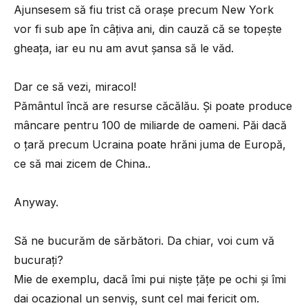
Ajunsesem să fiu trist că orașe precum New York
vor fi sub ape în câțiva ani, din cauză că se topește
gheața, iar eu nu am avut șansa să le văd.
Dar ce să vezi, miracol!
Pământul încă are resurse căcălău. Și poate produce
mâncare pentru 100 de miliarde de oameni. Păi dacă
o țară precum Ucraina poate hrăni juma de Europă,
ce să mai zicem de China..
Anyway.
Să ne bucurăm de sărbători. Da chiar, voi cum vă
bucurați?
Mie de exemplu, dacă îmi pui niște țățe pe ochi și îmi
dai ocazional un senviș, sunt cel mai fericit om.