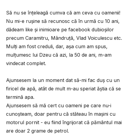
Să nu se înțeleagă cumva că am ceva cu oamenii!
Nu mi-e rușine să recunosc că în urmă cu 10 ani,
dădeam like și inimioare pe facebook dubioșilor
precum Caramitru, Mândruță, Vlad Voiculescu etc.
Mulți am fost creduli, dar, așa cum am spus,
mulțumesc lui Dzeu că azi, la 50 de ani, m-am
vindecat complet.
Ajunsesem la un moment dat să-mi fac duș cu un
firicel de apă, atât de mult m-au speriat ăștia că se
termină apa.
Ajunsesem să mă cert cu oameni pe care nu-i
cunoșteam, doar pentru că stăteau în mașini cu
motorul pornit - eu fiind îngrijorat că pământul mai
are doar 2 grame de petrol.