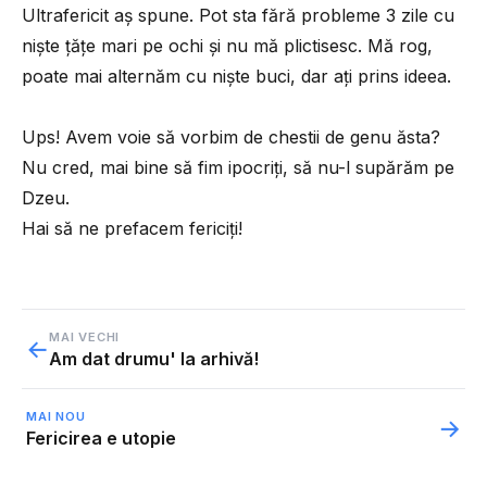
Ultrafericit aș spune. Pot sta fără probleme 3 zile cu
niște țățe mari pe ochi și nu mă plictisesc. Mă rog,
poate mai alternăm cu niște buci, dar ați prins ideea.
Ups! Avem voie să vorbim de chestii de genu ăsta?
Nu cred, mai bine să fim ipocriți, să nu-l supărăm pe
Dzeu.
Hai să ne prefacem fericiți!
MAI VECHI
←
Am dat drumu' la arhivă!
MAI NOU
→
Fericirea e utopie