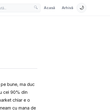
🌙
🔍
Acasă
Arhivă
i pe bune, ma duc
ru cei 90% din
market chiar e o
 tineam cu mana de