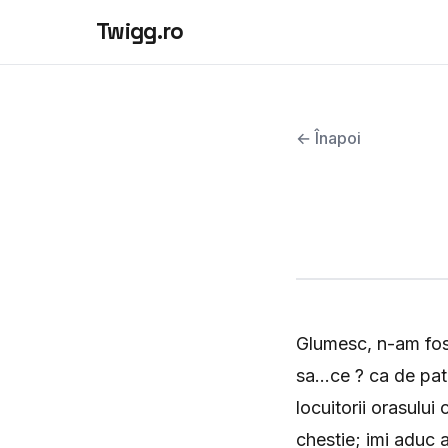
Twigg.ro
← Înapoi
Glumesc, n-am fost
sa...ce ? ca de pa
locuitorii orasulu
chestie; imi aduc