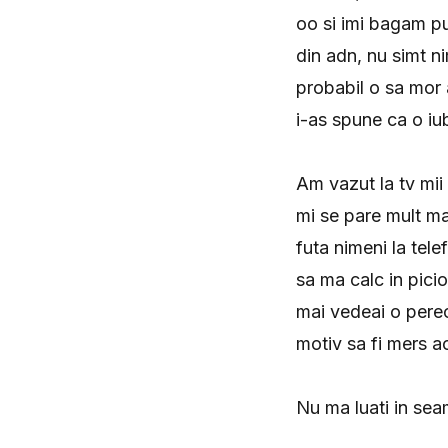
oo si imi bagam pul
din adn, nu simt n
probabil o sa mor 
i-as spune ca o iub
Am vazut la tv mii 
mi se pare mult ma
futa nimeni la tele
sa ma calc in pici
mai vedeai o perec
motiv sa fi mers a
Nu ma luati in sea