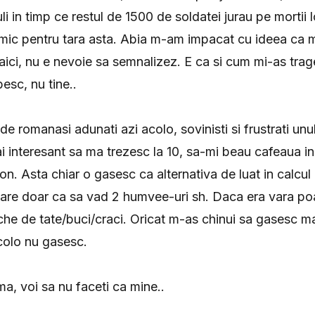
i in timp ce restul de 1500 de soldatei jurau pe mortii 
imic pentru tara asta. Abia m-am impacat cu ideea ca m
aici, nu e nevoie sa semnalizez. E ca si cum mi-as trag
esc, nu tine..
de romanasi adunati azi acolo, sovinisti si frustrati unul
i interesant sa ma trezesc la 10, sa-mi beau cafeaua in 
fon. Asta chiar o gasesc ca alternativa de luat in calcul
oare doar ca sa vad 2 humvee-uri sh. Daca era vara poa
he de tate/buci/craci. Oricat m-as chinui sa gasesc m
colo nu gasesc.
ma, voi sa nu faceti ca mine..