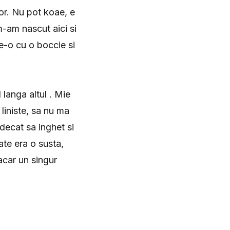
lor. Nu pot koae, e
-am nascut aici si
e-o cu o boccie si
 langa altul . Mie
liniste, sa nu ma
 decat sa inghet si
te era o susta,
acar un singur