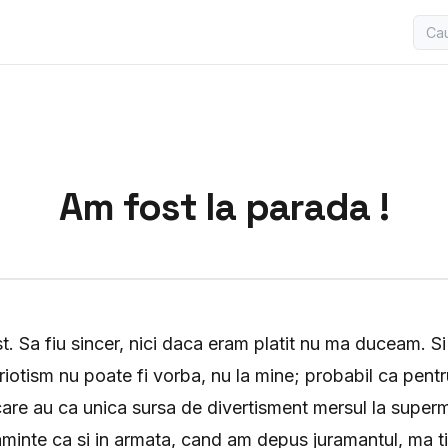
Am fost la parada !
. Sa fiu sincer, nici daca eram platit nu ma duceam. S
triotism nu poate fi vorba, nu la mine; probabil ca pent
i care au ca unica sursa de divertisment mersul la super
 aminte ca si in armata, cand am depus juramantul, ma